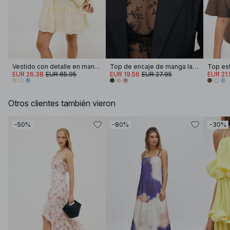
Vestido con detalle en manga
Top de encaje de manga larga
Top es
EUR 26.38
EUR 65.95
EUR 19.56
EUR 27.95
EUR 21.
Otros clientes también vieron
-50%
-80%
-30%