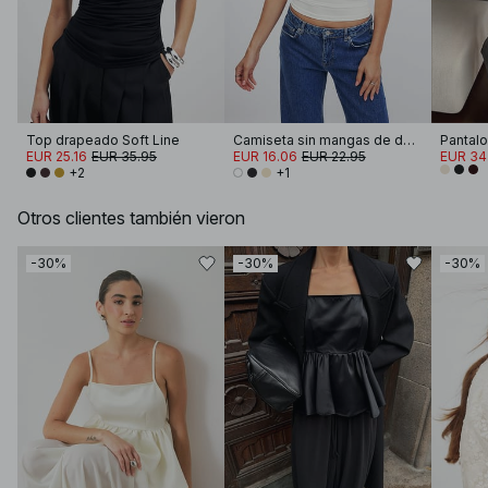
Top drapeado Soft Line
Camiseta sin mangas de doble pliegue
EUR 25.16
EUR 35.95
EUR 16.06
EUR 22.95
EUR 34
+2
+1
Otros clientes también vieron
-30%
-30%
-30%