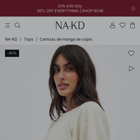
07h 47m 50s
30% OFF EVERYTHING | SHOP NOW
vestidos
pantalones
tops
perla
collar
NA-KD
/
Tops
/
Camisas de manga de soplo
-80%