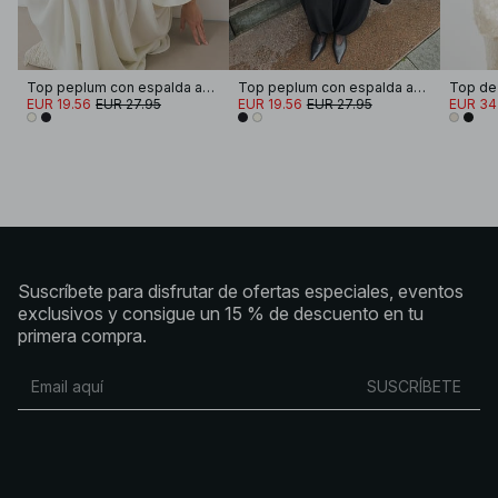
Top peplum con espalda abierta y tirantes
Top peplum con espalda abierta y tirantes
EUR 19.56
EUR 27.95
EUR 19.56
EUR 27.95
EUR 34
Suscríbete para disfrutar de ofertas especiales, eventos
exclusivos y consigue un 15 % de descuento en tu
primera compra.
SUSCRÍBETE