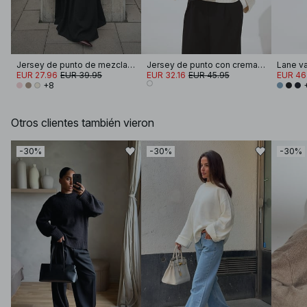
Jersey de punto de mezcla de lana con cuello redondo
Jersey de punto con cremallera y cuello alto
Lane va
EUR 27.96
EUR 39.95
EUR 32.16
EUR 45.95
EUR 46
+8
Otros clientes también vieron
-30%
-30%
-30%