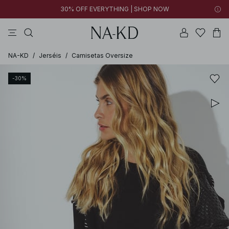
30% OFF EVERYTHING | SHOP NOW
vestidos
pantalones
tops
collar
negras
NA-KD
/
Jerséis
/
Camisetas Oversize
-30%