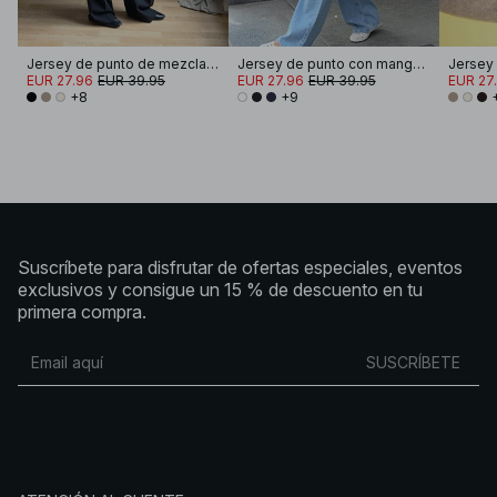
Jersey de punto de mezcla de lana con cuello redondo
Jersey de punto con manga doblada
EUR 27.96
EUR 39.95
EUR 27.96
EUR 39.95
EUR 27
+8
+9
Suscríbete para disfrutar de ofertas especiales, eventos
exclusivos y consigue un 15 % de descuento en tu
primera compra.
SUSCRÍBETE