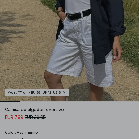
Model
:
171 cm - EU 38 (UK 12, US 8, M)
Camisa de algodón oversize
EUR 7.99
EUR 39.95
Color
:
Azul marino