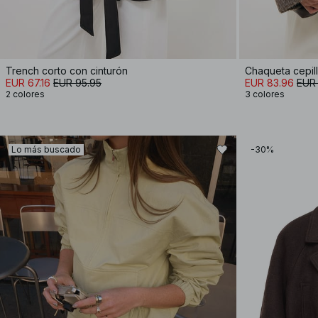
Trench corto con cinturón
Chaqueta cepil
EUR 67.16
EUR 95.95
EUR 83.96
EUR 
2 colores
3 colores
Lo más buscado
-30%