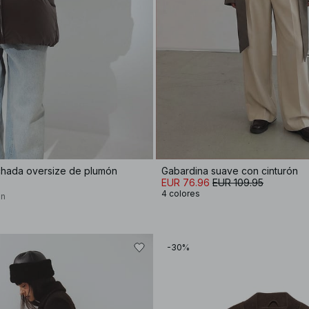
chada oversize de plumón
Gabardina suave con cinturón
EUR 76.96
EUR 109.95
4 colores
on
-30%