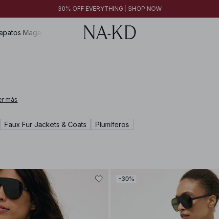
30% OFF EVERYTHING | SHOP NOW
apatos
Magazine
er más
Faux Fur Jackets & Coats
Plumíferos
-30%