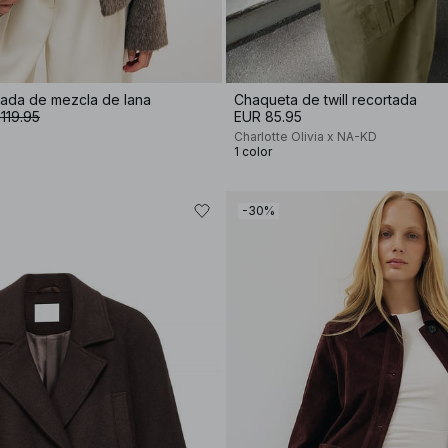
lada de mezcla de lana
Chaqueta de twill recortada
119.95
EUR 85.95
Charlotte Olivia x NA-KD
1 color
-30%