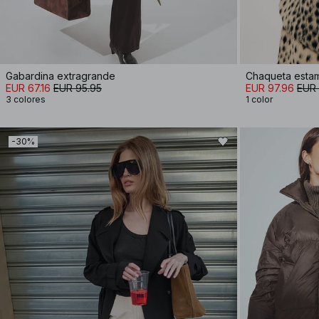
Gabardina extragrande
Chaqueta estam
EUR 67.16
EUR 95.95
EUR 97.96
EUR 
3 colores
1 color
-30%