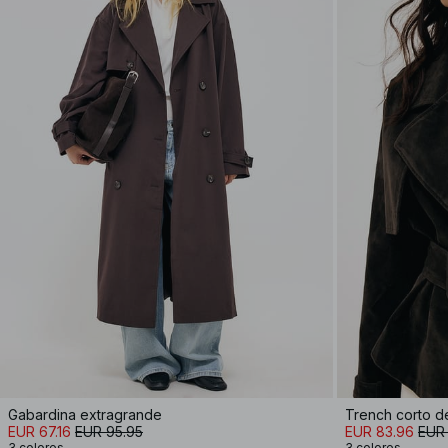
Gabardina extragrande
Trench corto de
EUR 67.16
EUR 95.95
EUR 83.96
EUR 
3 colores
3 colores