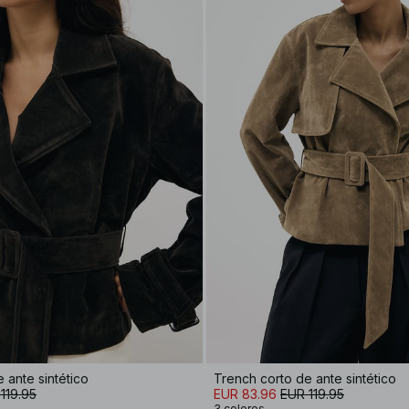
 ante sintético
Trench corto de ante sintético
119.95
EUR 83.96
EUR 119.95
3 colores