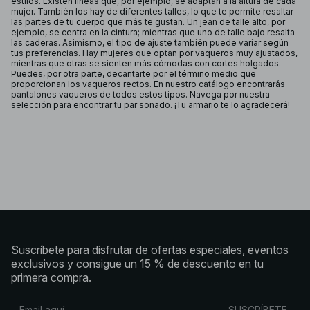
estilos. Existen líneas que, por ejemplo, se adaptan a la altura de cada
mujer. También los hay de diferentes talles, lo que te permite resaltar
las partes de tu cuerpo que más te gustan. Un jean de talle alto, por
ejemplo, se centra en la cintura; mientras que uno de talle bajo resalta
las caderas. Asimismo, el tipo de ajuste también puede variar según
tus preferencias. Hay mujeres que optan por vaqueros muy ajustados,
mientras que otras se sienten más cómodas con cortes holgados.
Puedes, por otra parte, decantarte por el término medio que
proporcionan los vaqueros rectos. En nuestro catálogo encontrarás
pantalones vaqueros de todos estos tipos. Navega por nuestra
selección para encontrar tu par soñado. ¡Tu armario te lo agradecerá!
Suscríbete para disfrutar de ofertas especiales, eventos
exclusivos y consigue un 15 % de descuento en tu
primera compra.
SUSCRÍBETE