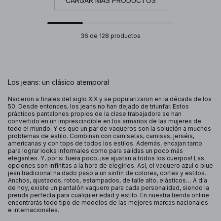
CARGAR MÁS PRODUCTOS
36 de 128 productos
Los jeans: un clásico atemporal
Nacieron a finales del siglo XIX y se popularizaron en la década de los
50. Desde entonces, los jeans no han dejado de triunfar. Estos
prácticos pantalones propios de la clase trabajadora se han
convertido en un imprescindible en los armarios de las mujeres de
todo el mundo. Y es que un par de vaqueros son la solución a muchos
problemas de estilo. Combinan con camisetas, camisas, jerséis,
americanas y con tops de todos los estilos. Además, encajan tanto
para lograr looks informales como para salidas un poco más
elegantes. Y, por si fuera poco, ¡se ajustan a todos los cuerpos! Las
opciones son infinitas a la hora de elegirlos. Así, el vaquero azul o blue
jean tradicional ha dado paso a un sinfín de colores, cortes y estilos.
Anchos, ajustados, rotos, estampados, de talle alto, elásticos… A día
de hoy, existe un pantalón vaquero para cada personalidad, siendo la
prenda perfecta para cualquier edad y estilo. En nuestra tienda online
encontrarás todo tipo de modelos de las mejores marcas nacionales
e internacionales.