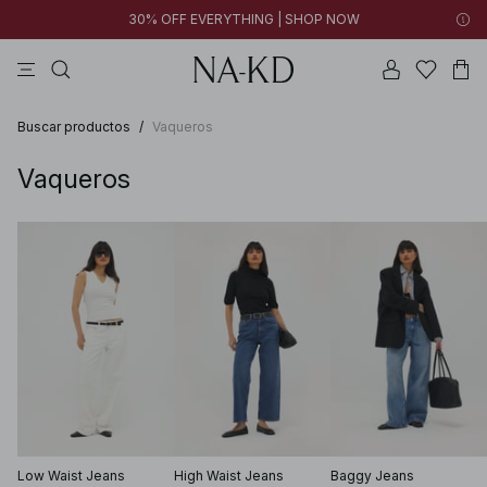
30% OFF EVERYTHING | SHOP NOW
vestidos
pantalones
tops
collar
negras
Buscar productos
/
Vaqueros
Vaqueros
Low Waist Jeans
High Waist Jeans
Baggy Jeans