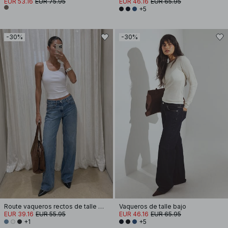
EUR 53.16
EUR 75.95
EUR 46.16
EUR 65.95
+5
-30%
-30%
Route vaqueros rectos de talle medio
Vaqueros de talle bajo
EUR 39.16
EUR 55.95
EUR 46.16
EUR 65.95
+1
+5