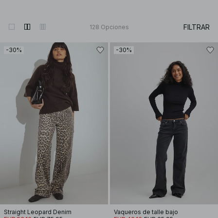
FILTRAR
128
Opciones
-30%
-30%
Straight Leopard Denim
Vaqueros de talle bajo