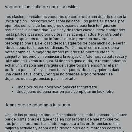
Vaqueros: un sinfín de cortes y estilos
Los clásicos pantalones vaqueros de corte recto han dejado de ser la
única opción. Los cortes son ahora infinitos. Los jeans ajustados, por
ejemplo, son una de las mejores opciones para lucir tu figura sin
renunciar a la comodidad. Y los hay de todas clases: desde holgados
hasta pitillos, pasando por cortes más acampanados. Por otra parte,
existen opciones de tipo informal que te permiten moverte sin
preocupaciones. Es el caso de los vaqueros de pata ancha que serán
ideales para tus tareas cotidianas. Por último, el corte recto o para
botas combina lo mejor de ambos mundos: te permite crear un
conjunto moderno sin renunciar a la relajación. Además, su pata recta y
talle alto estilizarán tu figura. Si tienes alguna duda, te recomendamos
echar un vistazo a nuestra guía de vaqueros para encontrar el par
perfecto para ti. Y si ya tienes tus vaqueros ideales y quieres darle
una vuelta a tus looks, ¿por qué no pruebas algo diferente? Te
dejamos dos sugerencias para inspirarte:
Unos pitillos de color vivo para crear contraste
Unos jeans de pana marrón para completar un look retro
Jeans que se adaptan a tu silueta
Una de las preocupaciones más habituales cuando buscamos un buen
par de pantalones es que encajen con la forma de nuestro cuerpo.
Los jeans modernos han dado respuesta a las preferencias de las
mujeres actuales y ahora están disponibles en numerosos cortes y