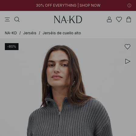
30% OFF EVERYTHING | SHOP NOW
formales
pantalones
tops
collar
marrones
NA-KD
/
Jerséis
/
Jerséis de cuello alto
-80%