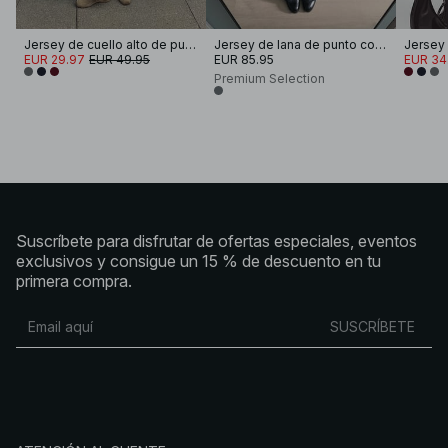
Jersey de cuello alto de punto oversize
Jersey de lana de punto con cuello alto
EUR 29.97
EUR 49.95
EUR 85.95
EUR 34
Premium Selection
Suscríbete para disfrutar de ofertas especiales, eventos
exclusivos y consigue un 15 % de descuento en tu
primera compra.
SUSCRÍBETE