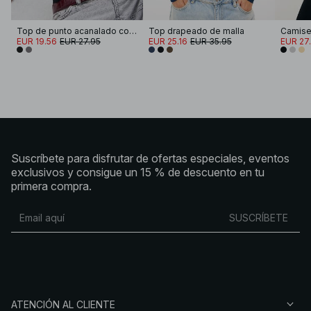
Top de punto acanalado con escote cuadrado
Top drapeado de malla
EUR 19.56
EUR 27.95
EUR 25.16
EUR 35.95
EUR 27
Suscríbete para disfrutar de ofertas especiales, eventos
exclusivos y consigue un 15 % de descuento en tu
primera compra.
SUSCRÍBETE
ATENCIÓN AL CLIENTE