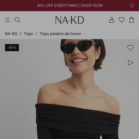
30% OFF EVERYTHING | SHOP NOW
vestidos
pantalones
tops
collar
negras
NA-KD
/
Tops
/
Tops palabra de honor
-80%