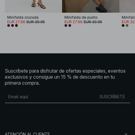
Minifalda cruzada
Minifalda de punto
Minifal
EUR 27.96
EUR 39.95
EUR 27.96
EUR 39.95
EUR 32.
Suscríbete para disfrutar de ofertas especiales, eventos
exclusivos y consigue un 15 % de descuento en tu
primera compra.
SUSCRÍBETE
ATENCIÓN AL CLIENTE