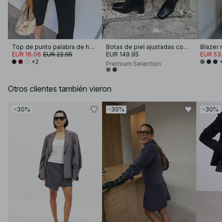
Top de punto palabra de honor
Botas de piel ajustadas con punta cuadrada
Blazer 
EUR 16.06
EUR 22.95
EUR 149.95
EUR 53.
+2
Premium Selection
Otros clientes también vieron
-30%
-30%
-30%