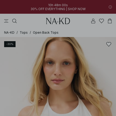
10h 48m 00s
30% OFF EVERYTHING | SHOP NOW
vestidos
pantalones
tops
azules
collar
NA-KD
/
Tops
/
Open Back Tops
-30%