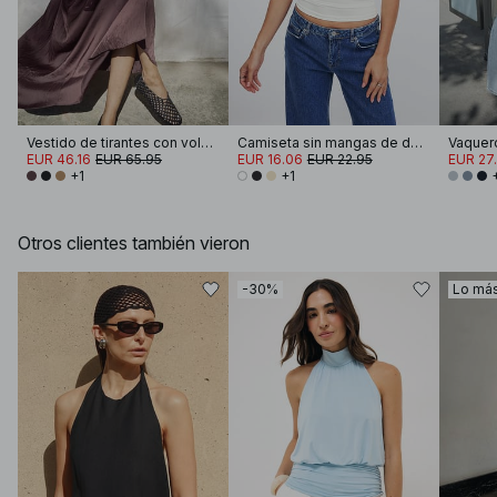
Vestido de tirantes con volúmenes fruncidos
Camiseta sin mangas de doble pliegue
EUR 46.16
EUR 65.95
EUR 16.06
EUR 22.95
EUR 27
+1
+1
Otros clientes también vieron
-30%
Lo má