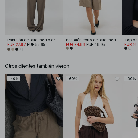
Pantalón de talle medio en mezcla de tejidos
Pantalón corto de talle medio y pernera ancha
EUR 27.97
EUR 55.95
EUR 34.96
EUR 49.95
EUR 16
+1
Otros clientes también vieron
-40%
-60%
-30%