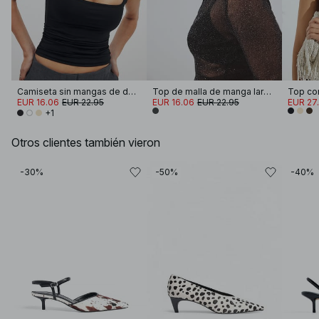
Camiseta sin mangas de doble pliegue
Top de malla de manga larga y purpurina
Top co
EUR 16.06
EUR 22.95
EUR 16.06
EUR 22.95
EUR 27
+1
Otros clientes también vieron
-30%
-50%
-40%