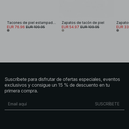
Tacones de piel estampados
Zapatos de tacón de piel
EUR 76.96
EUR 109.95
EUR 54.97
EUR 109.95
EUR 33
Suscríbete para disfrutar de ofertas especiales, eventos
exclusivos y consigue un 15 % de descuento en tu
primera compra.
SUSCRÍBETE