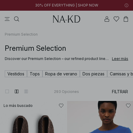
30% OFF EVERYTHING | SHOP NOW
vestidos
pantalones
tops
collar
negras
Premium Selection
Premium Selection
Discover our Premium Selection – our refined product line
Leer más
where softness meets sophistication and craftsmanship
elevates every detail. Selected for their quality and feel,
these pieces are designed to bring comfort and refined
Vestidos
Tops
Ropa de verano
Dos piezas
Camisas y b
style to your wardrobe.
Discover clothing and accessories made from fine materials such as suede,
FILTRAR
293
Opciones
Lo más buscado