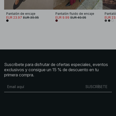
Pantalón de encaje
Pantalón fluido de encaje
Pantaló
EUR 23.97
EUR 39.95
EUR 9.99
EUR 49.95
EUR 23
Suscríbete para disfrutar de ofertas especiales, eventos
exclusivos y consigue un 15 % de descuento en tu
primera compra.
SUSCRÍBETE