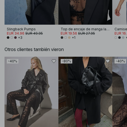
Slingback Pumps
Top de encaje de manga larga
EUR 34.96
EUR 49.95
EUR 19.56
EUR 27.95
EUR 16
+3
+1
Otros clientes también vieron
-40%
-80%
-40%