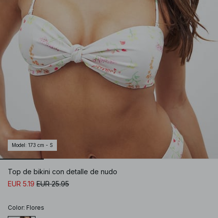
Model
:
173 cm - S
Top de bikini con detalle de nudo
EUR 5.19
EUR 25.95
Color
:
Flores