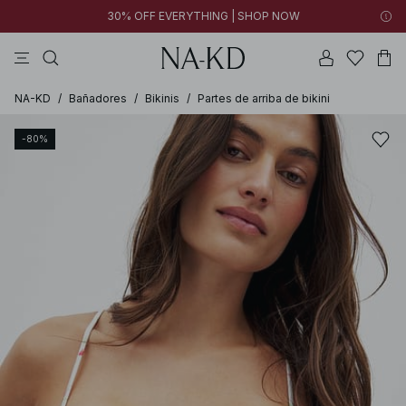
30% OFF EVERYTHING | SHOP NOW
vestidos
pantalones
tops
collar
negras
NA-KD
/
Bañadores
/
Bikinis
/
Partes de arriba de bikini
-80%