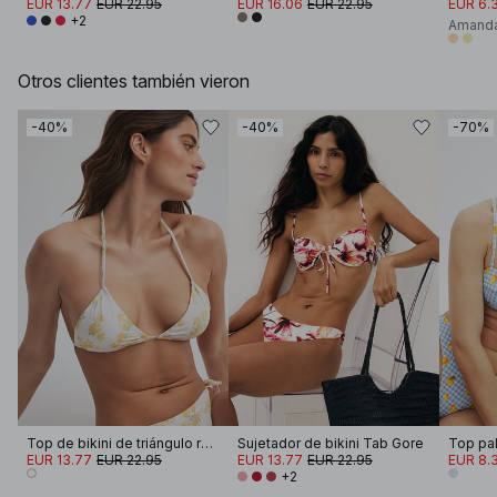
EUR 13.77
EUR 22.95
EUR 16.06
EUR 22.95
EUR 6.
+2
Amanda
Otros clientes también vieron
-40%
-40%
-70%
Top de bikini de triángulo reversible
Sujetador de bikini Tab Gore
EUR 13.77
EUR 22.95
EUR 13.77
EUR 22.95
EUR 8.
+2