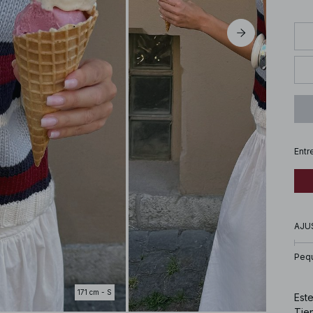
Entr
AJU
Peq
171 cm - S
Este
Tien