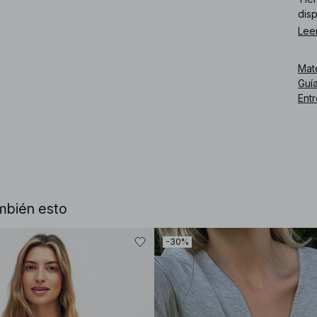
disp
Lee
Núm
Mat
Guía
Ent
mbién esto
-30%