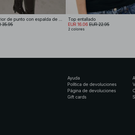
Camiseta interior de punto con espalda de nadadora
Top entallado
 35.95
EUR 16.06
EUR 22.95
2 colores
Ayuda
Política de devoluciones
Página de devoluciones
C
Gift cards
S