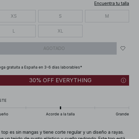
Encuentra tu talla
XS
S
M
L
XL
AGOTADO
ega gratuita a España en 3-6 días laborables*
30% OFF EVERYTHING
STE
ueño
Acorde a la talla
Grande
 top es sin mangas y tiene corte regular y un diseño a rayas.
e un tejido de punto elástico y cuello redondo. Este top está