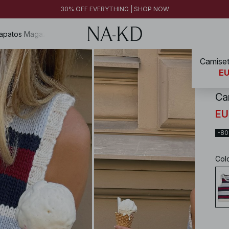
30% OFF EVERYTHING | SHOP NOW
apatos
Magazine
Camiset
NA-
EU
Ca
EU
-8
Col