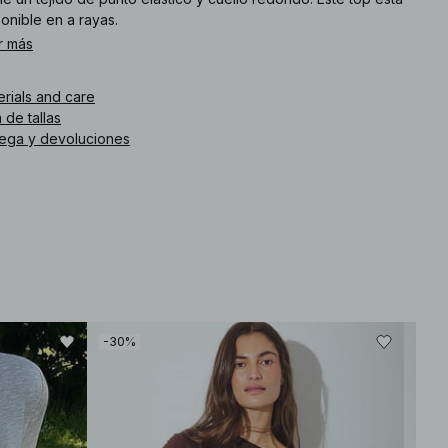
onible en a rayas.
r más
. de artículo
:
1100-011766-0050
erials and care
 de tallas
rega y devoluciones
-30%
-30