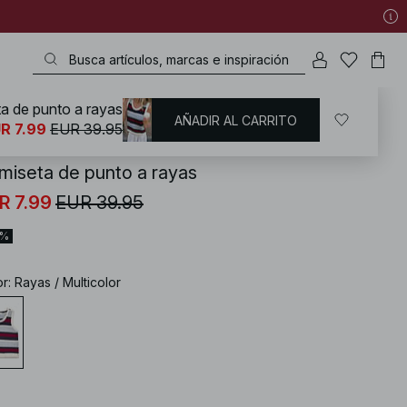
a de punto a rayas
AÑADIR AL CARRITO
KD
/
Tops
/
Knitted Tops
R 7.99
EUR 39.95
miseta de punto a rayas
R 7.99
EUR 39.95
0%
or
:
Rayas / Multicolor