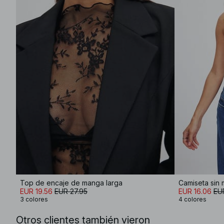
Top de encaje de manga larga
Camiseta sin
EUR 19.56
EUR 27.95
EUR 16.06
EU
3 colores
4 colores
Otros clientes también vieron