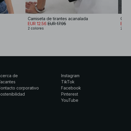
Camiseta de tirantes acanalada
Camis
EUR 12.56
EUR 17.95
EUR 
2 colores
2 col
Acerca de
Instagram
Vacantes
TikTok
ontacto corporativo
Facebook
ostenibilidad
Pinterest
YouTube