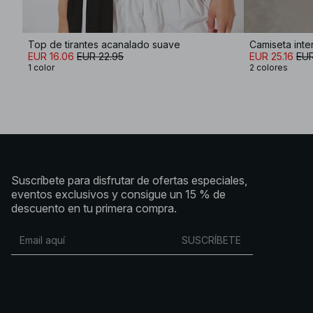
Top de tirantes acanalado suave
EUR 16.06
EUR 22.95
EUR 25.16
EUR
1 color
2 colores
Suscríbete para disfrutar de ofertas especiales,
eventos exclusivos y consigue un 15 % de
descuento en tu primera compra.
SUSCRÍBETE