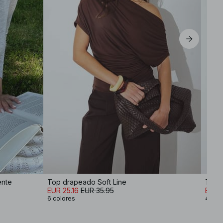
ente
Top drapeado Soft Line
Top d
EUR 25.16
EUR 35.95
EUR 2
6 colores
4 col