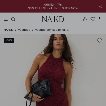
09h 52m 17s
30% OFF EVERYTHING | SHOP NOW
vestidos
tops
pantalones
collar
marrón oscuro
NA-KD
/
Vestidos
/
Vestido con cuello halter
-30%