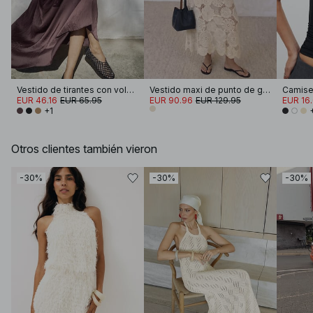
Vestido de tirantes con volúmenes fruncidos
Vestido maxi de punto de ganchillo acampanado
EUR 46.16
EUR 65.95
EUR 90.96
EUR 129.95
EUR 16
+1
Otros clientes también vieron
-30%
-30%
-30%