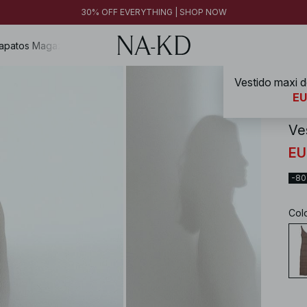
30% OFF EVERYTHING | SHOP NOW
apatos
Magazine
Vestido maxi d
NA-
EU
Ve
EU
-8
Col