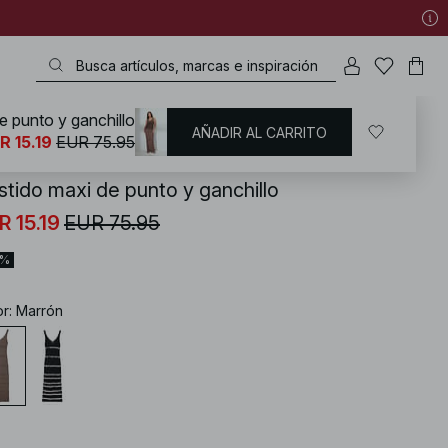
e punto y ganchillo
AÑADIR AL CARRITO
KD
/
Vestidos
/
Vestidos de punto
R 15.19
EUR 75.95
stido maxi de punto y ganchillo
R 15.19
EUR 75.95
0%
or
:
Marrón