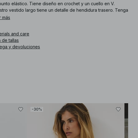
unto elástico. Tiene diseño en crochet y un cuello en V.
tro vestido largo tiene un detalle de hendidura trasero. Tenga
cuenta que este artículo puede estirarse y aumentar
r más
ramente de tamaño con el tiempo y el uso. Este vestido largo
 disponible en marrón.
erials and care
 de tallas
. de artículo
:
1100-011376-0017
rega y devoluciones
-30%
-30