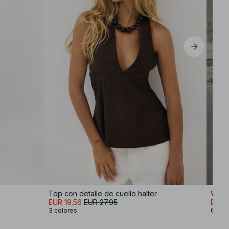
Top con detalle de cuello halter
EUR 19.56
EUR 27.95
EUR 5
3 colores
6 col