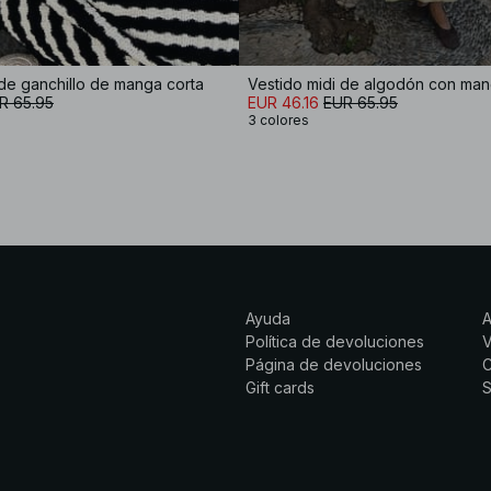
de ganchillo de manga corta
R 65.95
EUR 46.16
EUR 65.95
3 colores
Ayuda
Política de devoluciones
Página de devoluciones
C
Gift cards
S