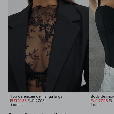
Top de encaje de manga larga
Body de micro
EUR 19.56
EUR 27.95
EUR 27.96
EU
4 colores
1 color