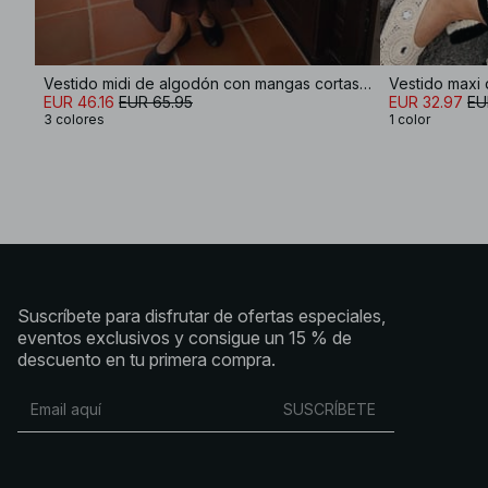
Vestido midi de algodón con mangas cortas y plisados
Vestido maxi 
EUR 46.16
EUR 65.95
EUR 32.97
EU
3 colores
1 color
Suscríbete para disfrutar de ofertas especiales,
eventos exclusivos y consigue un 15 % de
descuento en tu primera compra.
SUSCRÍBETE