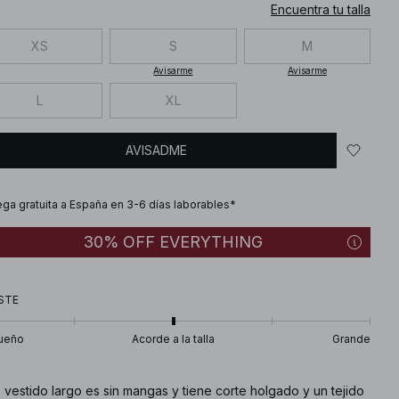
Encuentra tu talla
XS
S
M
Avisarme
Avisarme
L
XL
AVISADME
ega gratuita a España en 3-6 días laborables*
30% OFF EVERYTHING
STE
ueño
Acorde a la talla
Grande
 vestido largo es sin mangas y tiene corte holgado y un tejido