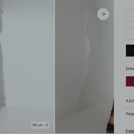
Entr
AJU
Peq
165 cm - S
Este