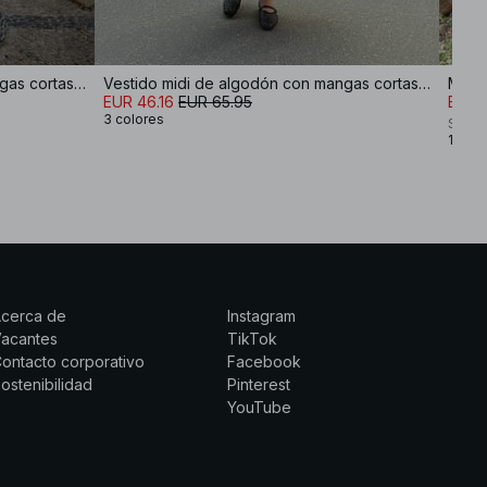
Vestido midi de algodón con mangas cortas y plisados
Vestido midi de algodón con mangas cortas y plisados
Miniv
EUR 46.16
EUR 65.95
EUR 
3 colores
Sofi 
1 colo
Acerca de
Instagram
Vacantes
TikTok
ontacto corporativo
Facebook
ostenibilidad
Pinterest
YouTube