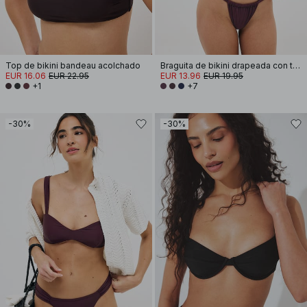
Top de bikini bandeau acolchado
Braguita de bikini drapeada con tira ancha
EUR 16.06
EUR 22.95
EUR 13.96
EUR 19.95
+1
+7
-30%
-30%