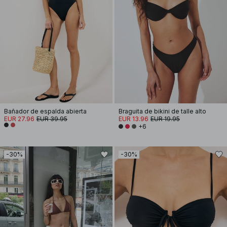
Bañador de espalda abierta
Braguita de bikini de talle alto
EUR 27.96
EUR 39.95
EUR 13.96
EUR 19.95
+6
-30%
-30%