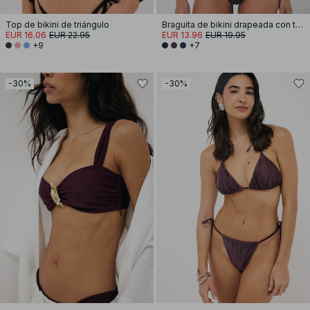
Top de bikini de triángulo
Braguita de bikini drapeada con tira ancha
EUR 16.06
EUR 22.95
EUR 13.96
EUR 19.95
+9
+7
-30%
-30%