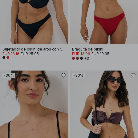
Sujetador de bikini de aros con relleno
Braguita de bikini
EUR 18.16
EUR 25.95
EUR 13.96
EUR 19.95
+3
-30%
-30%