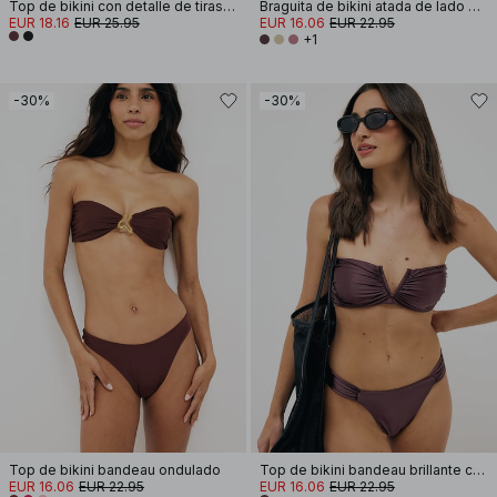
Top de bikini con detalle de tiras anchas
Braguita de bikini atada de lado brillante
EUR 18.16
EUR 25.95
EUR 16.06
EUR 22.95
+1
-30%
-30%
Top de bikini bandeau ondulado
Top de bikini bandeau brillante con aro en V
EUR 16.06
EUR 22.95
EUR 16.06
EUR 22.95