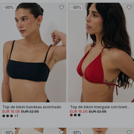
-30%
-30%
Top de bikini bandeau acolchado
Top de bikini triangular con tirantes tipo spaghetti
EUR 16.06
EUR 22.95
EUR 16.06
EUR 22.95
+1
-30%
-30%