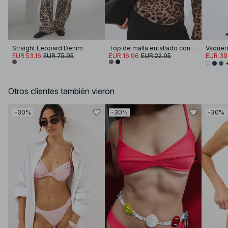
Straight Leopard Denim
Top de malla entallado con cuello redondo
EUR 53.16
EUR 75.95
EUR 16.06
EUR 22.95
EUR 39
Otros clientes también vieron
-30%
-30%
-30%