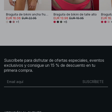
Braguita de bikini ancha fruncida brillante
Braguita de bikini de talle alto
Braguita
EUR 16.06
EUR 22.95
EUR 13.96
EUR 19.95
EUR 16
+1
+6
Suscríbete para disfrutar de ofertas especiales, eventos
exclusivos y consigue un 15 % de descuento en tu
primera compra.
SUSCRÍBETE