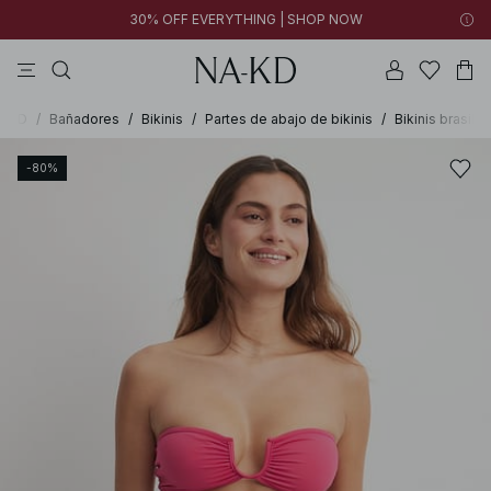
30% OFF EVERYTHING | SHOP NOW
vestidos
pantalones
tops
collar
negras
A-KD
/
Bañadores
/
Bikinis
/
Partes de abajo de bikinis
/
Bikinis brasile
-80%