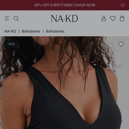
30% OFF EVERYTHING | SHOP NOW
vestidos
pantalones
tops
collar
negras
NA-KD
/
Bañadores
/
Bañadores
-70%