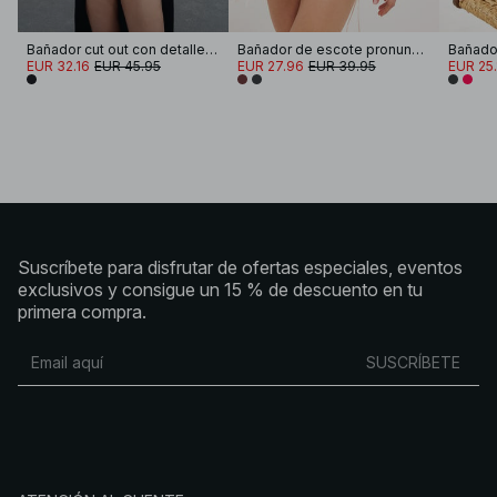
Bañador cut out con detalle metálico
Bañador de escote pronunciado y espalda abierta
Bañador
EUR 32.16
EUR 45.95
EUR 27.96
EUR 39.95
EUR 25.
Suscríbete para disfrutar de ofertas especiales, eventos
exclusivos y consigue un 15 % de descuento en tu
primera compra.
SUSCRÍBETE