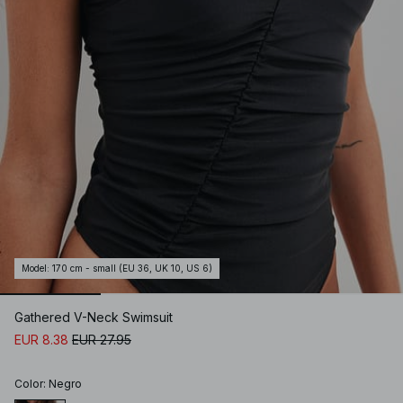
Model
:
170 cm - small (EU 36, UK 10, US 6)
Gathered V-Neck Swimsuit
EUR 8.38
EUR 27.95
Color
:
Negro