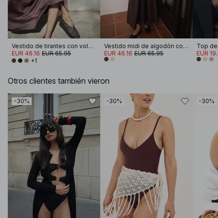
Vestido de tirantes con volúmenes fruncidos
Vestido midi de algodón con mangas cortas y plisados
EUR 46.16
EUR 65.95
EUR 46.16
EUR 65.95
EUR 19
+1
Otros clientes también vieron
-30%
-30%
-30%