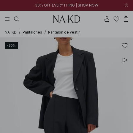
30% OFF EVERYTHING | SHOP NOW
vestidos
pantalones
tops
collar
marrón oscuro
NA-KD
/
Pantalones
/
Pantalon de vestir
-80%