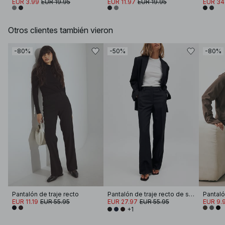
EUR 3.99
EUR 19.95
EUR 11.97
EUR 19.95
EUR 34
Otros clientes también vieron
-80%
-50%
-80%
Pantalón de traje recto
Pantalón de traje recto de sarga de tiro medio
EUR 11.19
EUR 55.95
EUR 27.97
EUR 55.95
EUR 9.
+1