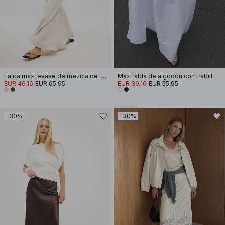
Falda maxi evasé de mezcla de lino y lyocell
Maxifalda de algodón con trabillas para cinturón
EUR 46.16
EUR 65.95
EUR 39.16
EUR 55.95
-30%
-30%