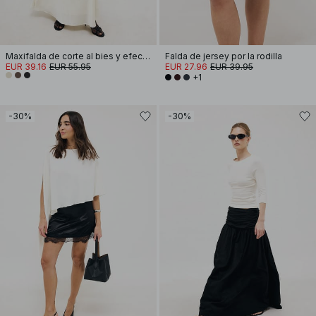
Maxifalda de corte al bies y efecto arrugado
Falda de jersey por la rodilla
EUR 39.16
EUR 55.95
EUR 27.96
EUR 39.95
+1
-30%
-30%