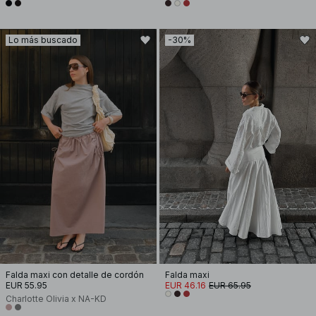
Lo más buscado
-30%
Falda maxi con detalle de cordón
Falda maxi
EUR 55.95
EUR 46.16
EUR 65.95
Charlotte Olivia x NA-KD