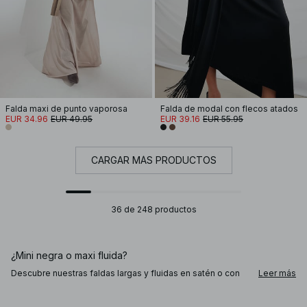
Falda maxi de punto vaporosa
Falda de modal con flecos atados
EUR 34.96
EUR 49.95
EUR 39.16
EUR 55.95
CARGAR MÁS PRODUCTOS
36 de 248 productos
¿Mini negra o maxi fluida?
Descubre nuestras faldas largas y fluidas en satén o con
Leer más
pliegues («plisadas»): perfectas con una blusa a juego o
blazer para un look sofisticado, o ideales para añadir un
toque especial a un conjunto más informal. Las faldas de