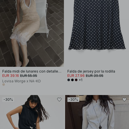
Falda midi de lunares con detalle de encaje
Falda de jersey por la rodilla
EUR 39.16
EUR 55.95
EUR 27.96
EUR 39.95
+1
Lovisa Worge x NA-KD
-30%
-30%