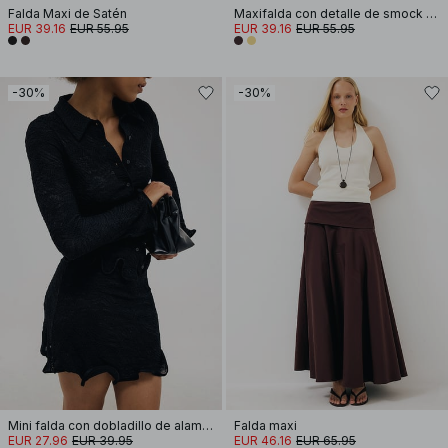
Falda Maxi de Satén
Maxifalda con detalle de smock en la cintura
EUR 39.16
EUR 55.95
EUR 39.16
EUR 55.95
-30%
-30%
Mini falda con dobladillo de alambre
Falda maxi
EUR 27.96
EUR 39.95
EUR 46.16
EUR 65.95