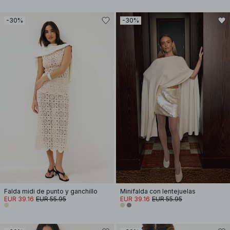
-30%
-30%
Falda midi de punto y ganchillo
Minifalda con lentejuelas
EUR 39.16
EUR 55.95
EUR 39.16
EUR 55.95