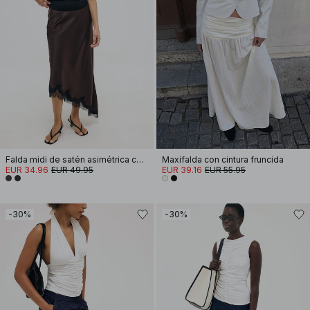
Falda midi de satén asimétrica con encaje
Maxifalda con cintura fruncida
EUR 34.96
EUR 49.95
EUR 39.16
EUR 55.95
-30%
-30%