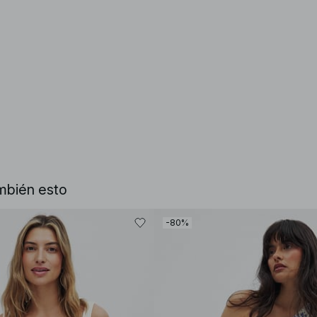
mbién esto
-80%