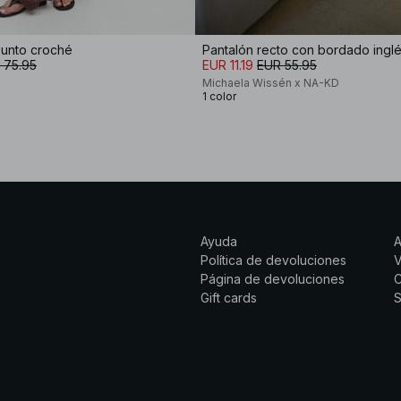
punto croché
Pantalón recto con bordado ingl
 75.95
EUR 11.19
EUR 55.95
Michaela Wissén x NA-KD
1 color
Ayuda
Política de devoluciones
Página de devoluciones
C
Gift cards
S