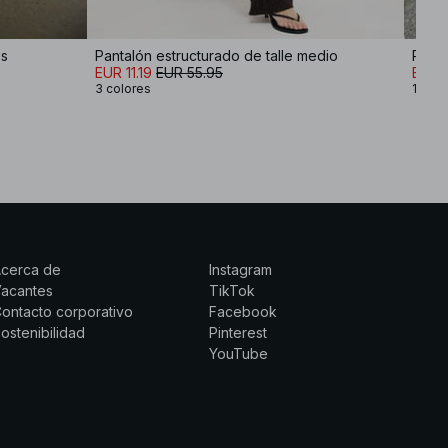
és
Pantalón estructurado de talle medio
Panta
EUR 11.19
EUR 55.95
EUR 
3 colores
1 colo
Acerca de
Instagram
Vacantes
TikTok
ontacto corporativo
Facebook
ostenibilidad
Pinterest
YouTube