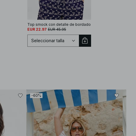
Top smock con detalle de bordado
EUR 22.97
EUR 45.95
Seleccionar talla
Seleccionar talla
EU 32
EU 34
-60%
-30
EU 36
EU 38
EU 40
EU 42