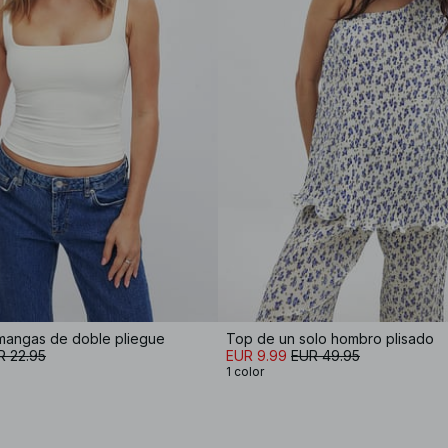
 mangas de doble pliegue
Top de un solo hombro plisado
R 22.95
EUR 9.99
EUR 49.95
1 color