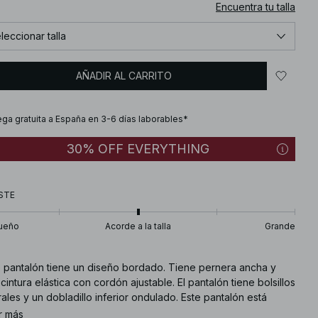
Encuentra tu talla
leccionar talla
AÑADIR AL CARRITO
ega gratuita a España en 3-6 días laborables*
30% OFF EVERYTHING
STE
ueño
Acorde a la talla
Grande
e pantalón tiene un diseño bordado. Tiene pernera ancha y
cintura elástica con cordón ajustable. El pantalón tiene bolsillos
rales y un dobladillo inferior ondulado. Este pantalón está
onible en azul marino.
r más