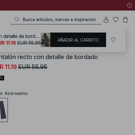
Pantalón recto con detalle de bordado
AÑADIR AL CARRITO
KD
/
Ropa de verano
/
Pantalones verano
R 11.19
EUR 55.95
ntalón recto con detalle de bordado
R 11.19
EUR 55.95
0%
or
:
Azul marino