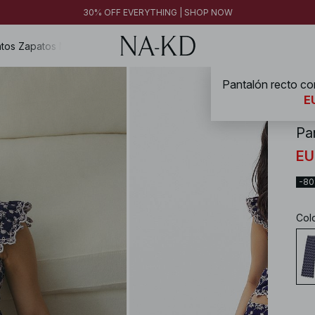
FINAL SALE | SHOP NOW
30% OFF EVERYTHING | SHOP NOW
FINAL SALE | SHOP NOW
tos
Zapatos
Magazine
NA-
EU
Pa
EU
-8
Col