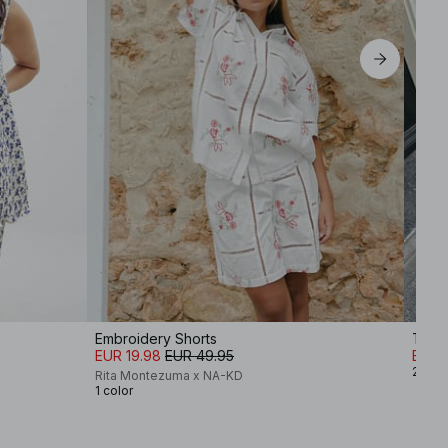
EU 44
Embroidery Shorts
Top s
EUR 19.98
EUR 49.95
EUR 
2 col
Rita Montezuma x NA-KD
1 color