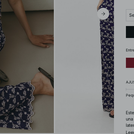
Se
Entr
AJU
Peq
Est
una 
late
disp
Lee