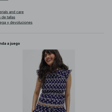
. de artículo
:
1812-000974-0018
erials and care
 de tallas
rega y devoluciones
nda a juego