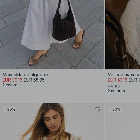
Maxifalda de algodón
Vestido maxi c
EUR 39.16
EUR 55.95
EUR 53.16
EUR 
2 colores
NA-KD
2 colores
-30%
-30%