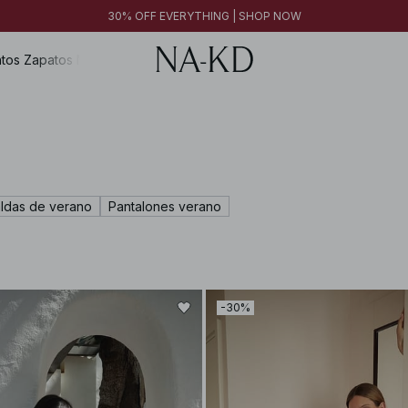
FINAL SALE | SHOP NOW
30% OFF EVERYTHING | SHOP NOW
FINAL SALE | SHOP NOW
tos
Zapatos
Magazine
ldas de verano
Pantalones verano
-30%