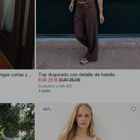
Vestido midi de algodón con mangas cortas y plisados
Top drapeado con detalle de hebilla
EUR 25.16
EUR 35.95
Scandivv x NA-KD
1 color
-30%