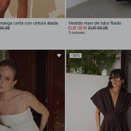
manga corta con cintura atada
Vestido maxi de tubo fluido
65.95
EUR 39.16
EUR 55.95
3 colores
-30%