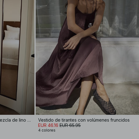
Vestido de tirantes anchos de mezcla de lino con volúmenes y efecto arrugado
Vestido de tirantes con volúmenes fruncidos
EUR 46.16
EUR 65.95
4 colores