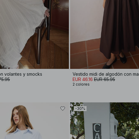
on volantes y smocks
75.95
EUR 46.16
EUR 65.95
2 colores
-30%