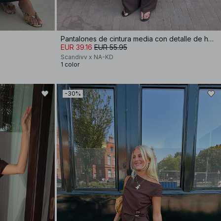
Pantalones de cintura media con detalle de hebilla
EUR 39.16
EUR 55.95
Scandivv x NA-KD
1 color
-30%