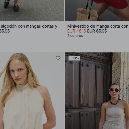
Vestido midi de algodón con mangas cortas y plisados
Minivestido de manga corta con 
65.95
EUR 46.16
EUR 65.95
2 colores
-30%