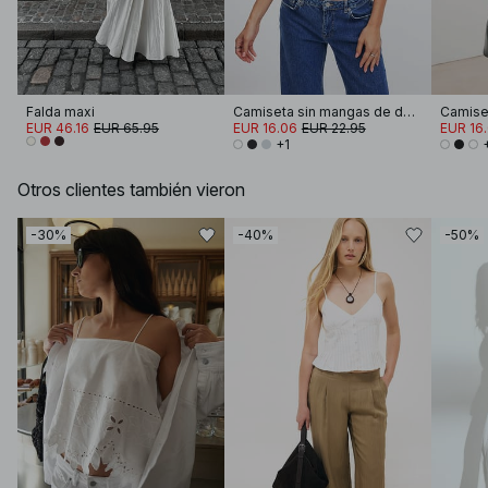
Falda maxi
Camiseta sin mangas de doble pliegue
EUR 46.16
EUR 65.95
EUR 16.06
EUR 22.95
EUR 16
+1
Otros clientes también vieron
-30%
-40%
-50%