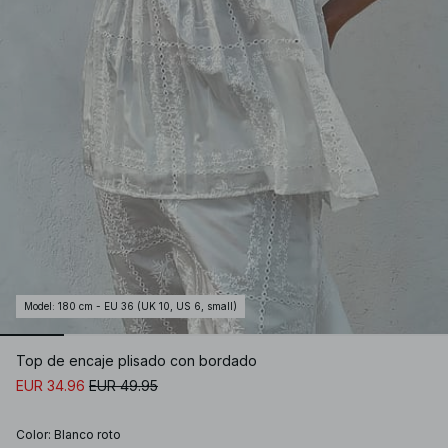
Model
:
180 cm - EU 36 (UK 10, US 6, small)
Top de encaje plisado con bordado
EUR 34.96
EUR 49.95
Color
:
Blanco roto