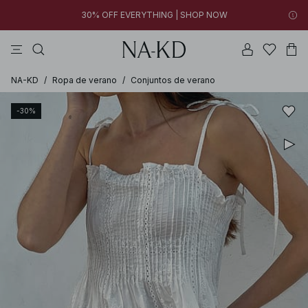
30% OFF EVERYTHING | SHOP NOW
vestidos
tops
pantalones
blancos
collar
07h 25m 12s
30% OFF EVERYTHING | SHOP NOW
FINAL SALE | SHOP NOW
NA-KD
/
Ropa de verano
/
Conjuntos de verano
-30%