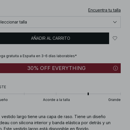
Encuentra tu talla
leccionar talla
AÑADIR AL CARRITO
ega gratuita a España en 3-6 días laborables*
30% OFF EVERYTHING
STE
ueño
Acorde a la talla
Grande
 vestido largo tiene una capa de raso. Tiene un diseño
eau con silicona interior y banda elástica por detrás y un
o. Este vestido largo está disponible en florido.