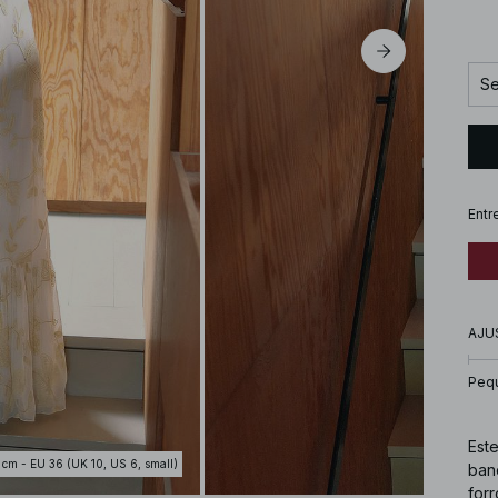
Se
Entr
AJU
Peq
Este
 cm - EU 36 (UK 10, US 6, small)
band
forr