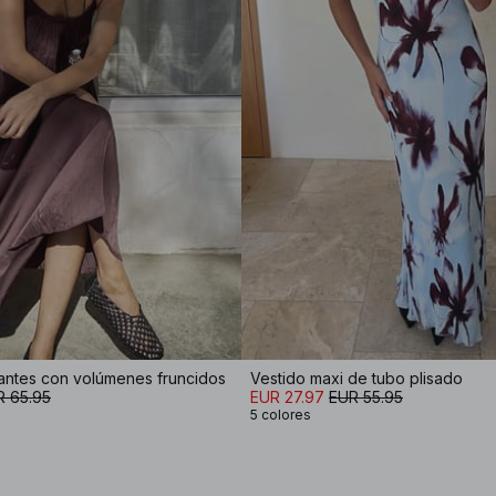
rantes con volúmenes fruncidos
Vestido maxi de tubo plisado
R 65.95
EUR 27.97
EUR 55.95
5 colores