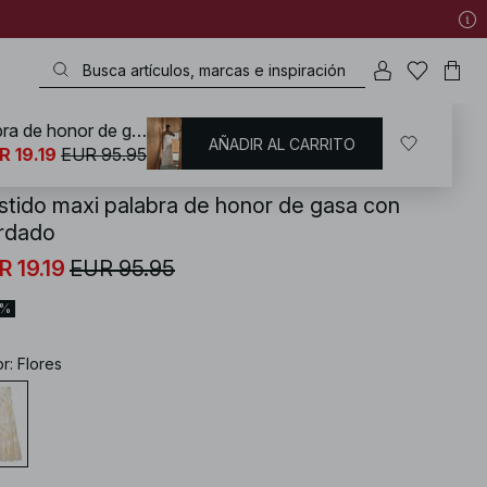
Vestido maxi palabra de honor de gasa con bordado
AÑADIR AL CARRITO
KD
/
Vestidos
/
Vestidos palabra de honor
R 19.19
EUR 95.95
stido maxi palabra de honor de gasa con
rdado
R 19.19
EUR 95.95
0%
or
:
Flores