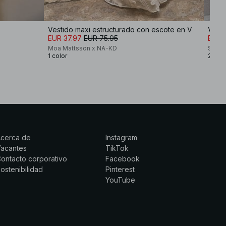
Vestido maxi estructurado con escote en V
Vesti
EUR 37.97
EUR 75.95
EUR 
Moa Mattsson x NA-KD
Sophi
1 color
2 col
Acerca de
Instagram
Vacantes
TikTok
ontacto corporativo
Facebook
ostenibilidad
Pinterest
YouTube