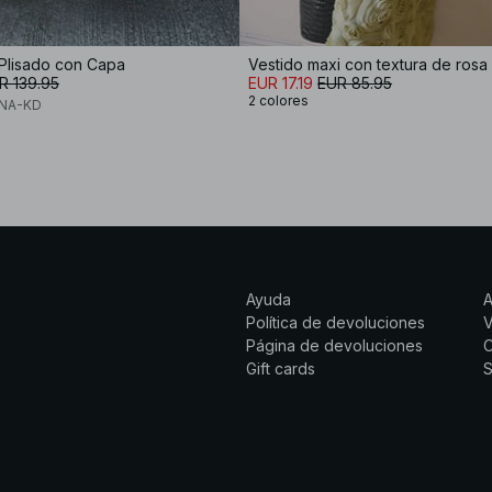
 Plisado con Capa
Vestido maxi con textura de rosa
R 139.95
EUR 17.19
EUR 85.95
2 colores
x NA-KD
Ayuda
Política de devoluciones
Página de devoluciones
C
Gift cards
S