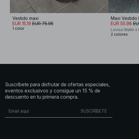
Vestido maxi
Maxi Vestido
EUR 15.19
EUR 75.95
EUR 55.98
EU
1 color
Lovisa Wallin 
2 colores
Suscríbete para disfrutar de ofertas especiales,
eventos exclusivos y consigue un 15 % de
descuento en tu primera compra.
SUSCRÍBETE