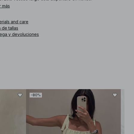
r más
. de artículo
:
1100-011679-8983
erials and care
 de tallas
rega y devoluciones
-80%
-30