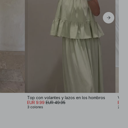
Top con volantes y lazos en los hombros
EUR 9.99
EUR 49.95
EUR 
3 colores
2 col