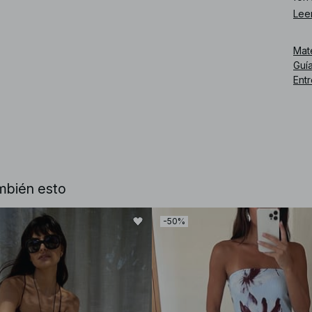
Lee
Núm
Mat
Guía
Ent
mbién esto
-50%