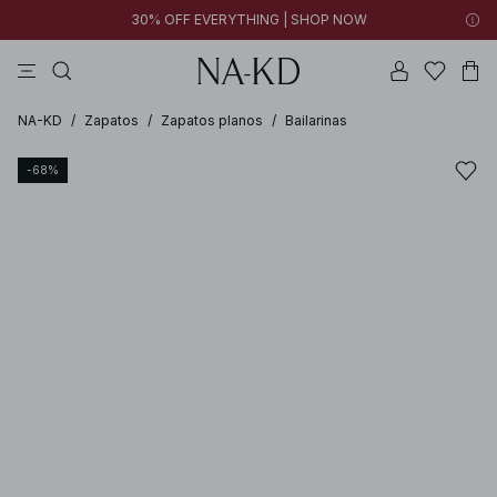
30% OFF EVERYTHING | SHOP NOW
vestidos
pantalones
tops
collar
negras
NA-KD
/
Zapatos
/
Zapatos planos
/
Bailarinas
-68%