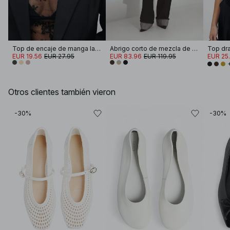
Top de encaje de manga larga
Abrigo corto de mezcla de lana con detalle de bufanda
Top dr
EUR 19.56
EUR 27.95
EUR 83.96
EUR 119.95
EUR 25.
Otros clientes también vieron
-30%
-30%