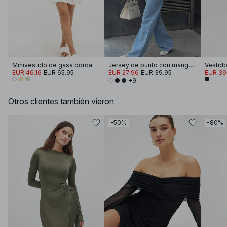
Minivestido de gasa bordada de manga larga
Jersey de punto con manga doblada
EUR 46.16
EUR 65.95
EUR 27.96
EUR 39.95
EUR 39
+9
Otros clientes también vieron
-50%
-80%