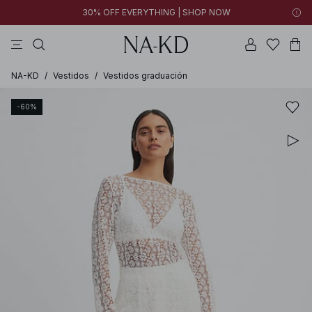
30% OFF EVERYTHING | SHOP NOW
vestidos
pantalones
tops
collar
grises
NA-KD
/
Vestidos
/
Vestidos graduación
-60%