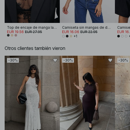
Top de encaje de manga larga
Camiseta sin mangas de doble pliegue
EUR 19.56
EUR 27.95
EUR 16.06
EUR 22.95
EUR 16
+1
Otros clientes también vieron
-30%
-30%
-30%