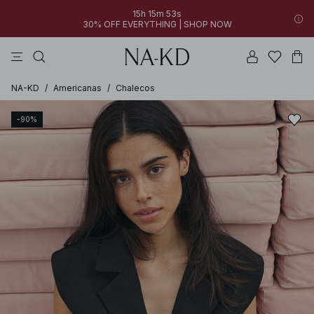
15h 15m 53s
30% OFF EVERYTHING | SHOP NOW
vestidos
pantalones
tops
collar
grises
NA-KD
/
Americanas
/
Chalecos
-90%