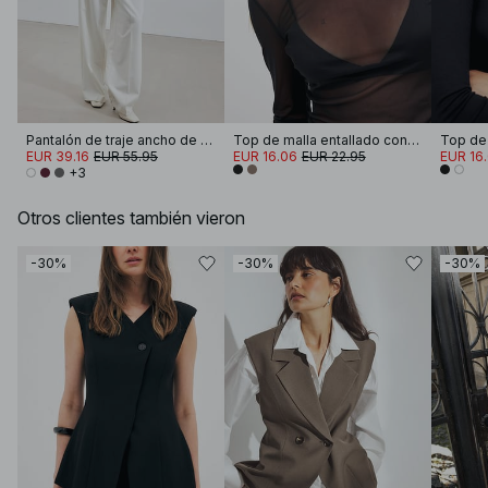
Pantalón de traje ancho ​​de cintura alta
Top de malla entallado con cuello redondo
EUR 39.16
EUR 55.95
EUR 16.06
EUR 22.95
EUR 16
+3
Otros clientes también vieron
-30%
-30%
-30%