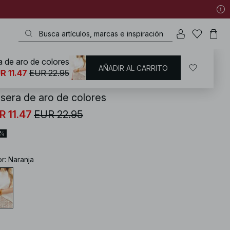
a de aro de colores
AÑADIR AL CARRITO
KD
/
Complementos
/
Joyería
/
Pulseras
R 11.47
EUR 22.95
lsera de aro de colores
R 11.47
EUR 22.95
0%
or
:
Naranja