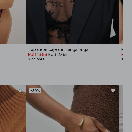
Top de encaje de manga larga
Pack 
EUR 19.56
EUR 27.95
EUR 
3 colores
1 colo
-30%
-30