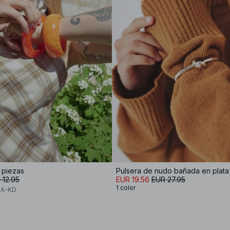
 piezas
Pulsera de nudo bañada en plata
 12.95
EUR 19.56
EUR 27.95
1 color
NA-KD