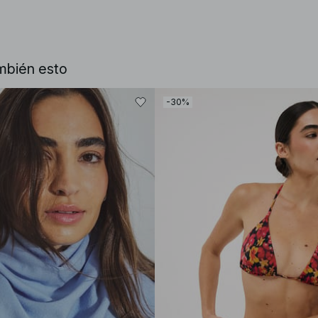
mbién esto
-30%