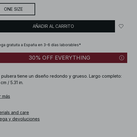
ONE SIZE
AÑADIR AL CARRITO
ega gratuita a España en 3-6 días laborables*
30% OFF EVERYTHING
a pulsera tiene un diseño redondo y grueso. Largo completo:
 cm / 5.31 in.
. de artículo
r más
:
1100-013687-0024
erials and care
rega y devoluciones