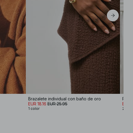
Brazalete individual con baño de oro
Pack 
EUR 18.16
EUR 25.95
EUR 1
1 color
2 col