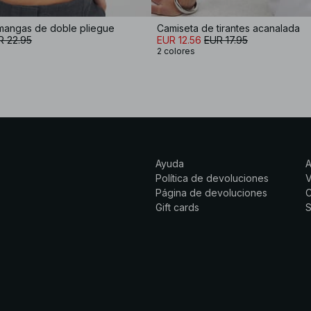
 mangas de doble pliegue
Camiseta de tirantes acanalada
R 22.95
EUR 12.56
EUR 17.95
2 colores
Ayuda
Política de devoluciones
Página de devoluciones
C
Gift cards
S