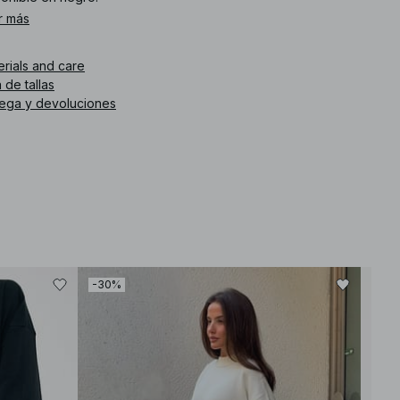
r más
. de artículo
:
1018-010297-0002
erials and care
 de tallas
rega y devoluciones
-30%
-30