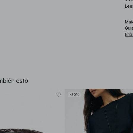
Lee
Núm
Mat
Guía
Ent
mbién esto
-30%