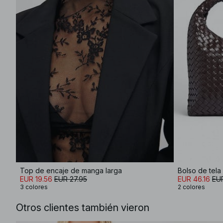
Top de encaje de manga larga
Bolso de tel
EUR 19.56
EUR 27.95
EUR 46.16
EU
3 colores
2 colores
Otros clientes también vieron