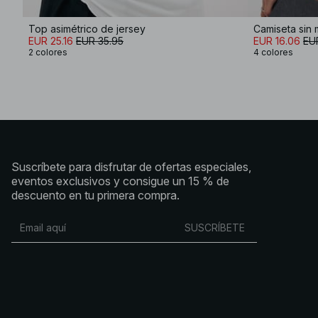
Top asimétrico de jersey
Camiseta sin
EUR 25.16
EUR 35.95
EUR 16.06
EU
2 colores
4 colores
Suscríbete para disfrutar de ofertas especiales,
eventos exclusivos y consigue un 15 % de
descuento en tu primera compra.
SUSCRÍBETE