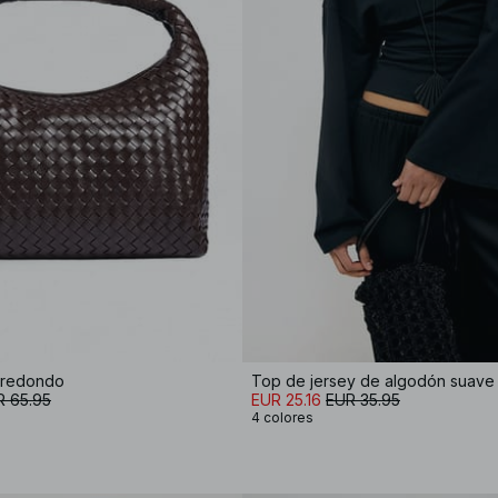
a redondo
R 65.95
EUR 25.16
EUR 35.95
4 colores