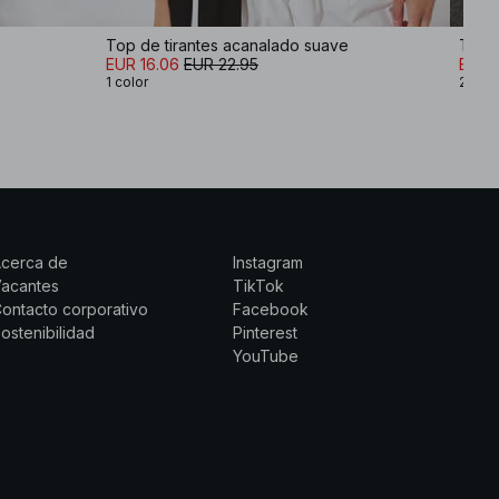
Top de tirantes acanalado suave
Top 
EUR 16.06
EUR 22.95
EUR 
1 color
2 col
Acerca de
Instagram
Vacantes
TikTok
ontacto corporativo
Facebook
ostenibilidad
Pinterest
YouTube