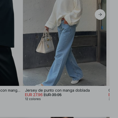
Top de jersey de algodón suave con mangas anchas
Jersey de punto con manga doblada
Gaba
EUR 27.96
EUR 39.95
EUR 6
12 colores
3 col