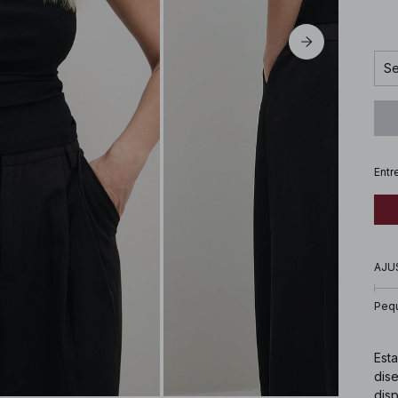
Se
Entr
AJU
Peq
Esta
dise
dis