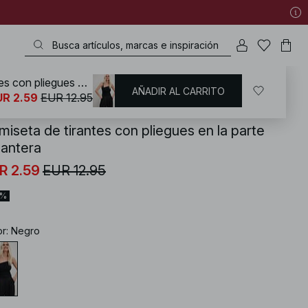
Camiseta de tirantes con pliegues en la parte delantera
AÑADIR AL CARRITO
KD
/
Tops
/
Sleeveless Tops
UR 2.59
EUR 12.95
miseta de tirantes con pliegues en la parte
lantera
R 2.59
EUR 12.95
0%
or
:
Negro