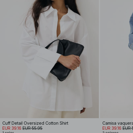
Cuff Detail Oversized Cotton Shirt
Camisa vaquera
EUR 39.16
EUR 55.95
EUR 39.16
EUR 
1 color
2 colores