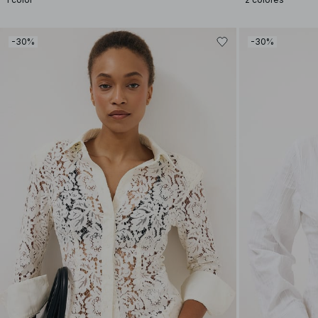
-30%
-30%