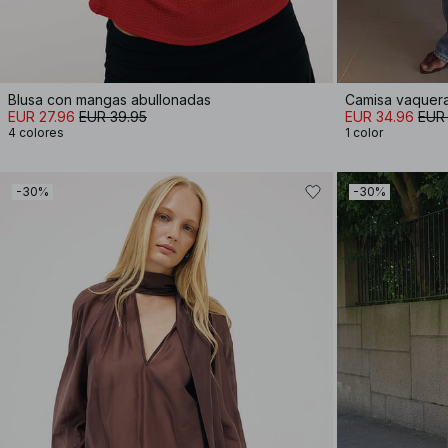
Blusa con mangas abullonadas
Camisa vaquera
EUR 27.96
EUR 39.95
EUR 34.96
EUR
4 colores
1 color
-30%
-30%