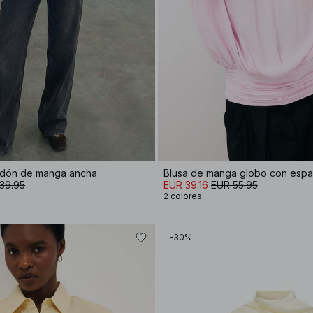
odón de manga ancha
Blusa de manga globo con espa
39.95
EUR 39.16
EUR 55.95
2 colores
-30%