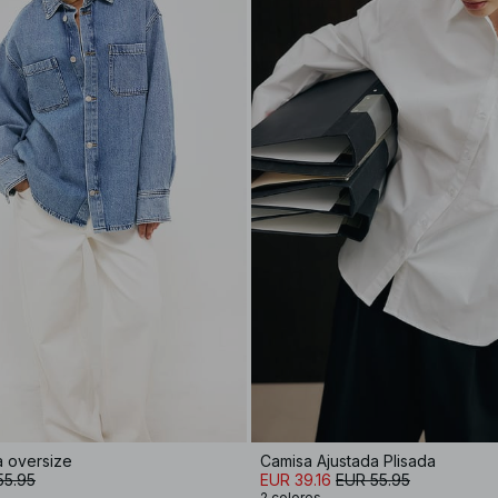
 oversize
Camisa Ajustada Plisada
55.95
EUR 39.16
EUR 55.95
2 colores