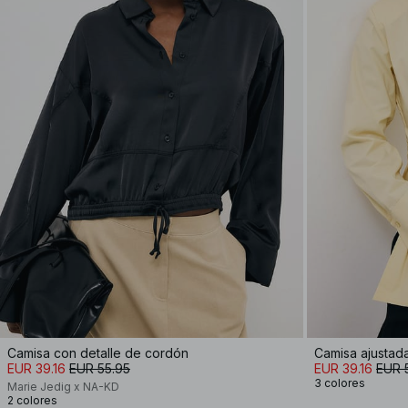
Camisa con detalle de cordón
Camisa ajustada
EUR 39.16
EUR 55.95
EUR 39.16
EUR 
3 colores
Marie Jedig x NA-KD
2 colores