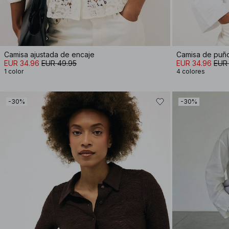
Camisa ajustada de encaje
Camisa de puño
EUR 34.96
EUR 49.95
EUR 34.96
EUR
1 color
4 colores
-30%
-30%