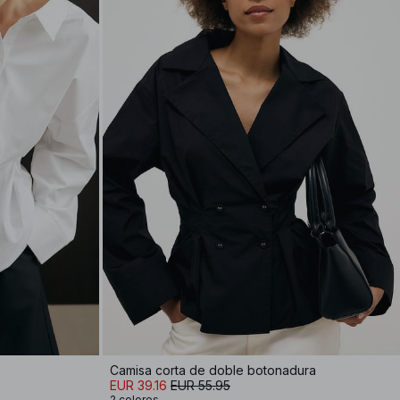
Camisa corta de doble botonadura
EUR 39.16
EUR 55.95
2 colores