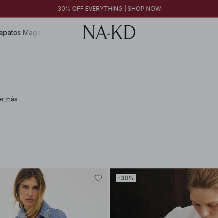
30% OFF EVERYTHING | SHOP NOW
apatos
Magazine
er más
-30%