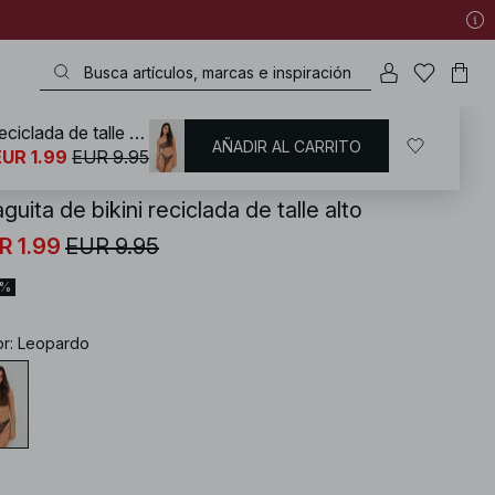
Braguita de bikini reciclada de talle alto
AÑADIR AL CARRITO
KD
/
Bañadores
EUR 1.99
EUR 9.95
guita de bikini reciclada de talle alto
R 1.99
EUR 9.95
0%
or
:
Leopardo