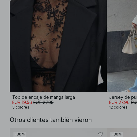
Top de encaje de manga larga
Jersey de pu
EUR 19.56
EUR 27.95
EUR 27.96
EU
3 colores
12 colores
Otros clientes también vieron
-80%
-80%