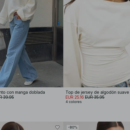
nto con manga doblada
R 39.95
EUR 25.16
EUR 35.95
4 colores
-80%