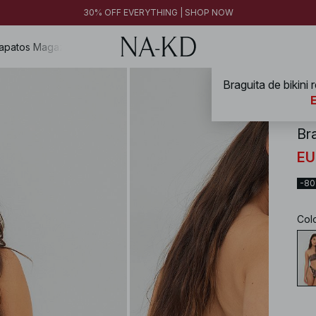
30% OFF EVERYTHING | SHOP NOW
apatos
Magazine
NA-
Bra
EU
-8
Col