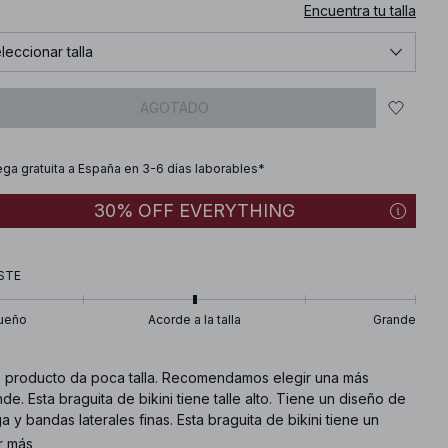
Encuentra tu talla
leccionar talla
AGOTADO
ega gratuita a España en 3-6 días laborables*
30% OFF EVERYTHING
STE
ueño
Acorde a la talla
Grande
e producto da poca talla. Recomendamos elegir una más
de. Esta braguita de bikini tiene talle alto. Tiene un diseño de
a y bandas laterales finas. Esta braguita de bikini tiene un
rial elástico. Esta braguita de bikini está disponible en
r más