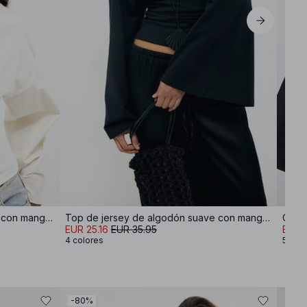
Top de jersey de algodón suave con mangas anchas
Top de jersey de algodón suave con mangas anchas
Cami
EUR 25.16
EUR 35.95
EUR 
4 colores
5 col
-80%
-70