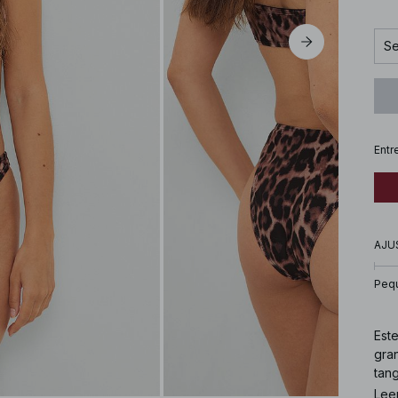
Se
Entr
AJU
Peq
Est
gran
tang
mate
Lee