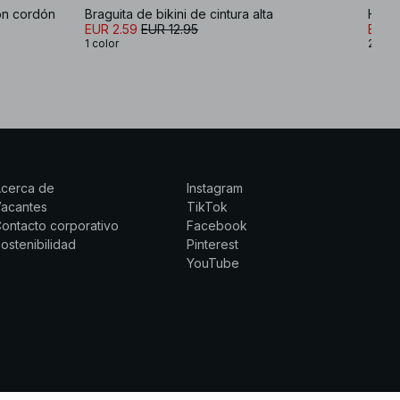
con cordón
Braguita de bikini de cintura alta
High 
EUR 2.59
EUR 12.95
EUR 
1 color
2 col
Acerca de
Instagram
Vacantes
TikTok
ontacto corporativo
Facebook
ostenibilidad
Pinterest
YouTube