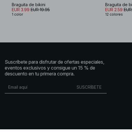
Braguita de bikini
Braguita de bi
EUR 3.99
EUR 19.95
EUR 2.59
EUR
1 color
12 colores
Suscríbete para disfrutar de ofertas especiales,
eventos exclusivos y consigue un 15 % de
descuento en tu primera compra.
SUSCRÍBETE