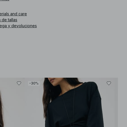
icolor.
erials and care
. de artículo
:
1000-100675-1045
 de tallas
rega y devoluciones
-30%
-30