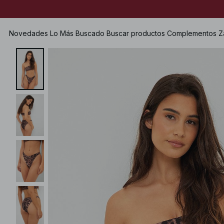
Novedades
Lo Más Buscado
Buscar productos
Complementos
Z
Ver todo
Ver todo
Ver todo
Shorts
Vestidos
Bolsos
Zapatos planos
Bañadores
Tops
Joyería
Heels
Lencería
Jerséis
Gafas de sol
Zapatos de cuero
Dos piezas
Camisas & Blusas
Cinturones
Botas
Premium Selection
Abrigos & Chaquetas
Pañuelos
Próximamente
Americanas
Gorros & Guantes
Premios especiales
Pantalones
Accesorios para el pelo
Vaqueros
Guantes
Faldas