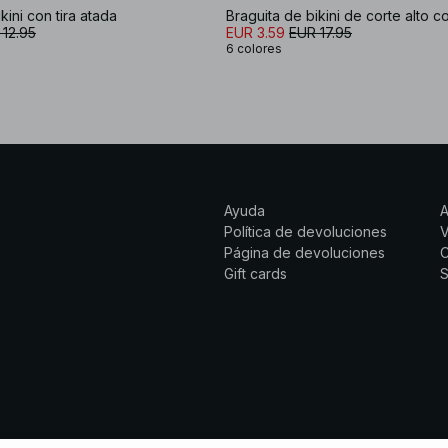
kini con tira atada
Braguita de bikini de corte alto 
 12.95
EUR 3.59
EUR 17.95
6 colores
Ayuda
Política de devoluciones
Página de devoluciones
C
Gift cards
S