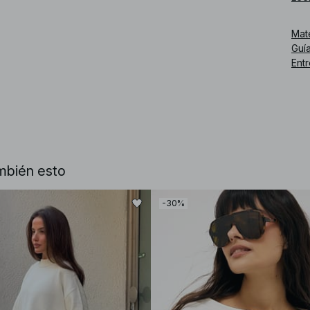
mult
Mat
Núm
Guía
Ent
mbién esto
-30%