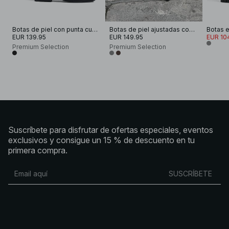
Botas de piel con punta cuadrada
Botas de piel ajustadas con punta cuadrada
EUR 139.95
EUR 149.95
EUR 10
Premium Selection
Premium Selection
Suscríbete para disfrutar de ofertas especiales, eventos
exclusivos y consigue un 15 % de descuento en tu
primera compra.
SUSCRÍBETE