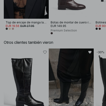
Top de encaje de manga larga
Botas de montar de cuero rectas
EUR 19.56
EUR 27.95
EUR 149.95
EUR 90
Premium Selection
Otros clientes también vieron
-30%