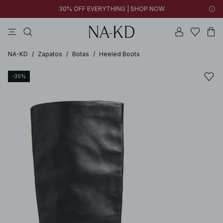
30% OFF EVERYTHING | SHOP NOW
vestidos
pantalones
tops
collar
negras
NA-KD
/
Zapatos
/
Botas
/
Heeled Boots
-30%