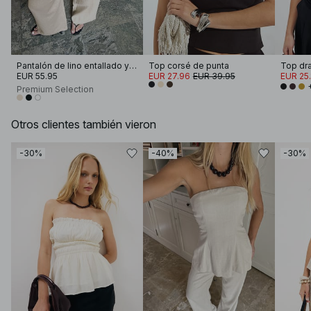
Pantalón de lino entallado y ancho
Top corsé de punta
Top dr
EUR 55.95
EUR 27.96
EUR 39.95
EUR 25.
Premium Selection
Otros clientes también vieron
-30%
-40%
-30%