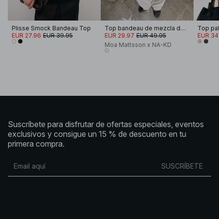
Plisse Smock Bandeau Top
Top bandeau de mezcla de lino
EUR 27.96
EUR 39.95
EUR 29.97
EUR 49.95
EUR 34
Moa Mattsson x NA-KD
Suscríbete para disfrutar de ofertas especiales, eventos
exclusivos y consigue un 15 % de descuento en tu
primera compra.
SUSCRÍBETE