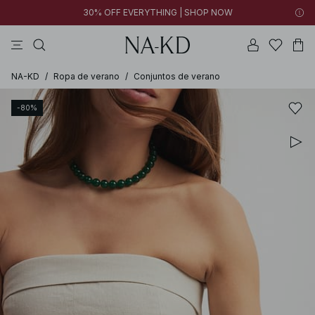
30% OFF EVERYTHING | SHOP NOW
vestidos
pantalones
tops
collar
marrón oscuro
NA-KD
/
Ropa de verano
/
Conjuntos de verano
-80%