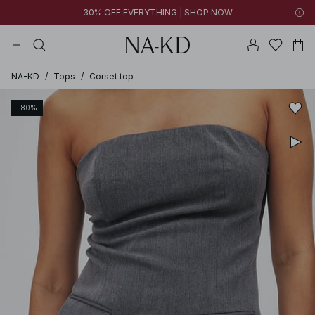
30% OFF EVERYTHING | SHOP NOW
vestidos
pantalones
tops
tops ml
collar
NA-KD
/
Tops
/
Corset top
-80%