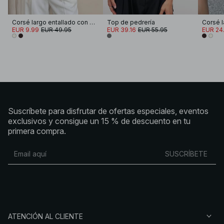
Corsé largo entallado con escote pronunciado
Top de pedrería
EUR 9.99
EUR 49.95
EUR 39.16
EUR 55.95
EUR 24
Suscríbete para disfrutar de ofertas especiales, eventos
exclusivos y consigue un 15 % de descuento en tu
primera compra.
SUSCRÍBETE
ATENCIÓN AL CLIENTE