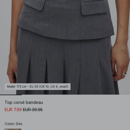
Model
:
173 cm - EU 36 (UK 10, US 6, small)
Top corsé bandeau
EUR 7.99
EUR 39.95
Color
:
Gris