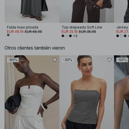
Falda maxi plisada
Top drapeado Soft Line
EUR 46.16
EUR 65.95
EUR 25.16
EUR 35.95
EUR 27
+3
Otros clientes también vieron
-80%
-30%
-50%