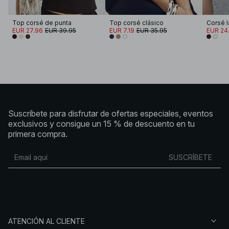
Top corsé de punta
Top corsé clásico
EUR 27.96
EUR 39.95
EUR 7.19
EUR 35.95
EUR 24
Suscríbete para disfrutar de ofertas especiales, eventos
exclusivos y consigue un 15 % de descuento en tu
primera compra.
SUSCRÍBETE
ATENCIÓN AL CLIENTE