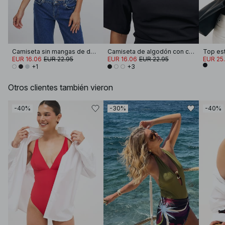
Camiseta sin mangas de doble pliegue
Camiseta de algodón con cuello de embudo
EUR 16.06
EUR 22.95
EUR 16.06
EUR 22.95
EUR 25.
+1
+3
Otros clientes también vieron
-40%
-30%
-40%