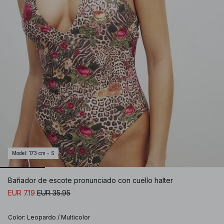
Model
:
173 cm - S
Bañador de escote pronunciado con cuello halter
EUR 7.19
EUR 35.95
Color
:
Leopardo / Multicolor