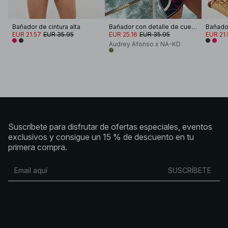
Bañador de cintura alta
Bañador con detalle de cuello halter
Bañador
EUR 21.57
EUR 35.95
EUR 25.16
EUR 35.95
EUR 21.
Audrey Afonso x NA-KD
Suscríbete para disfrutar de ofertas especiales, eventos
exclusivos y consigue un 15 % de descuento en tu
primera compra.
SUSCRÍBETE