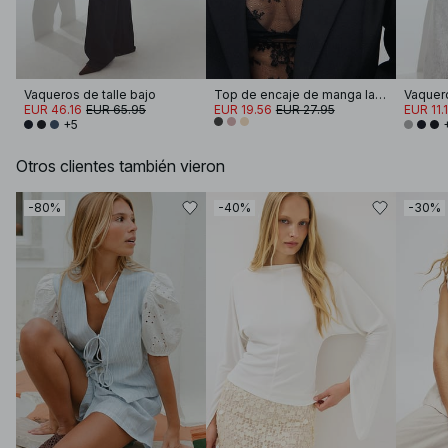
Vaqueros de talle bajo
Top de encaje de manga larga
EUR 46.16
EUR 65.95
EUR 19.56
EUR 27.95
EUR 11.
+5
Otros clientes también vieron
-80%
-40%
-30%