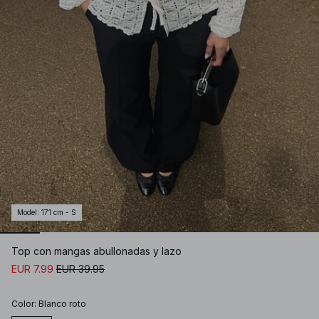
Model
:
171 cm - S
Top con mangas abullonadas y lazo
EUR 7.99
EUR 39.95
Color
:
Blanco roto