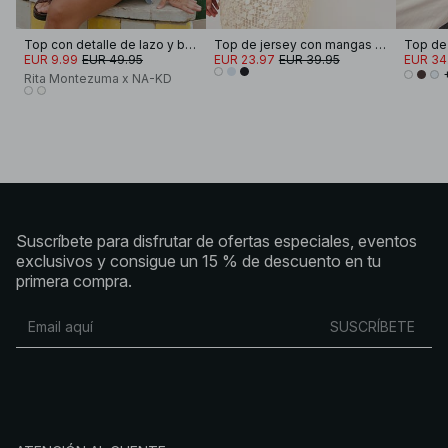
Top con detalle de lazo y bordado inglés
Top de jersey con mangas divididas
EUR 9.99
EUR 49.95
EUR 23.97
EUR 39.95
EUR 34
Rita Montezuma x NA-KD
Suscríbete para disfrutar de ofertas especiales, eventos
exclusivos y consigue un 15 % de descuento en tu
primera compra.
SUSCRÍBETE