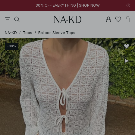
30% OFF EVERYTHING | SHOP NOW
vestidos
pantalones
tops
tops ml
collar
NA-KD
/
Tops
/
Balloon Sleeve Tops
-80%