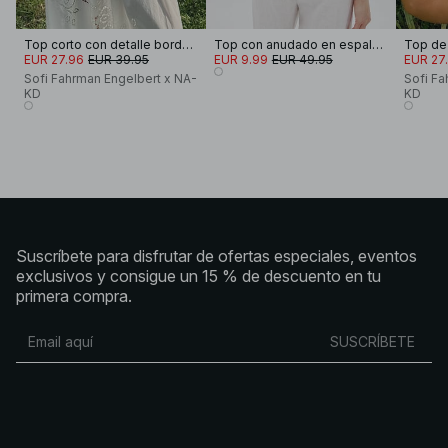
Top corto con detalle bordado
Top con anudado en espalda hecho de material de lino
EUR 27.96
EUR 39.95
EUR 9.99
EUR 49.95
EUR 27
Sofi Fahrman Engelbert x NA-
Sofi Fa
KD
KD
Suscríbete para disfrutar de ofertas especiales, eventos
exclusivos y consigue un 15 % de descuento en tu
primera compra.
SUSCRÍBETE