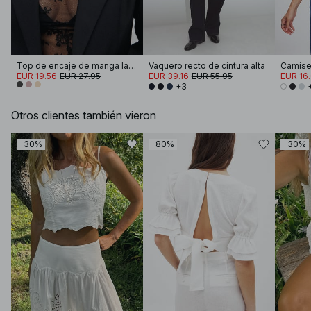
Top de encaje de manga larga
Vaquero recto de cintura alta
EUR 19.56
EUR 27.95
EUR 39.16
EUR 55.95
EUR 16
+3
Otros clientes también vieron
-30%
-80%
-30%