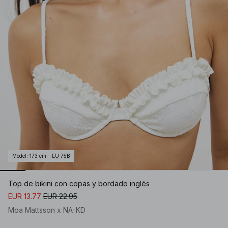
Model
:
173 cm - EU 75B
Top de bikini con copas y bordado inglés
EUR 13.77
EUR 22.95
Moa Mattsson x NA-KD