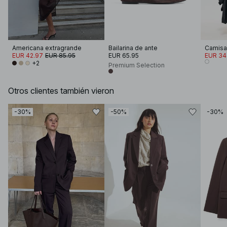
Americana extragrande
Bailarina de ante
EUR 42.97
EUR 85.95
EUR 65.95
EUR 34
+2
Premium Selection
Otros clientes también vieron
-30%
-50%
-30%