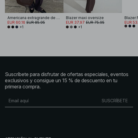
Americana extragrande de sarga
Blazer maxi oversize
Blazer 
EUR 60.16
EUR 85.95
EUR 37.97
EUR 75.95
EUR 53.
+1
+1
Suscríbete para disfrutar de ofertas especiales, eventos
exclusivos y consigue un 15 % de descuento en tu
primera compra.
SUSCRÍBETE