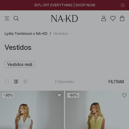
30% OFF EVERYTHING | SHOP NOW
vestidos
pantalones
tops
collar
negras
Lydia Tomlinson x NA-KD
/
Vestidos
Vestidos
Vestidos midi
FILTRAR
2
Opciones
-30%
-60%