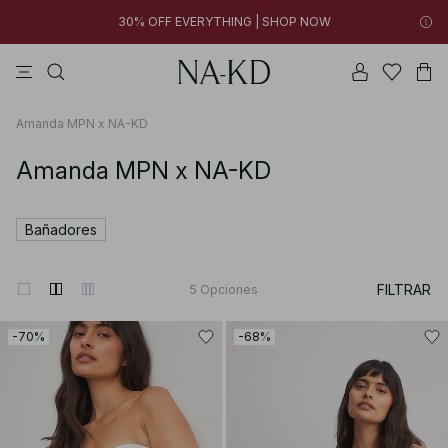
30% OFF EVERYTHING | SHOP NOW
vestidos
tops
pantalones
collar
negras
12h 00m 19s
30% OFF EVERYTHING | SHOP NOW
FINAL SALE | SHOP NOW
Amanda MPN x NA-KD
Amanda MPN x NA-KD
Bañadores
FILTRAR
5
Opciones
-70%
-68%