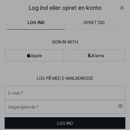
30% OFF EVERYTHING | SHOP NOW
Log ind eller opret en konto
Luk
NA-
bukser
toppe
kjoler
brune
beige
KD
LOG IND
OPRET DIG
-
Pænt
SIGN IN WITH
tøj
til
Apple
Klarna
kvinder
online
|
LOG PÅ MED E-MAILADRESSE
Dametøj
E-mail
*
online
Adgangskode
*
LOG IND