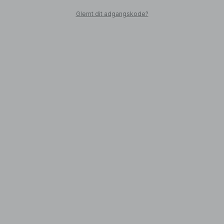
Glemt dit adgangskode?
SHOP
Back to the city