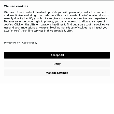
Tilmeld dig og få adgang til særlige tilbud, eksklusive
events – og få 15 % rabat på dit første køb!