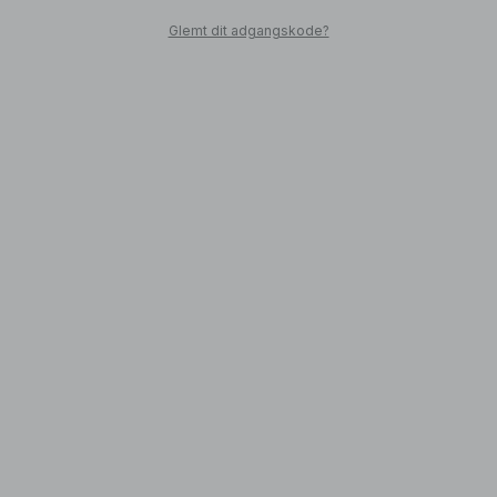
Glemt dit adgangskode?
SHOP
Back to the city