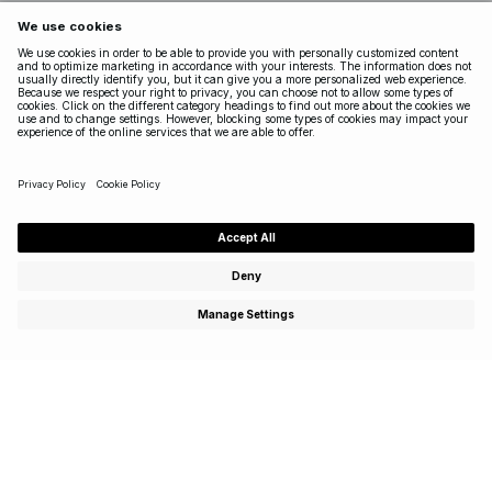
Tilmeld dig og få adgang til særlige tilbud, eksklusive
events – og få 15 % rabat på dit første køb!