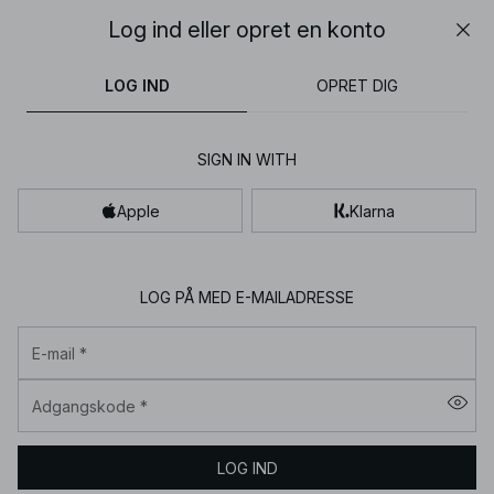
30% OFF EVERYTHING | SHOP NOW
Log ind eller opret en konto
Luk
NA-
bukser
toppe
kjoler
sorte
brune
KD
LOG IND
OPRET DIG
-
Pænt
SIGN IN WITH
tøj
til
Apple
Klarna
kvinder
online
|
LOG PÅ MED E-MAILADRESSE
Dametøj
E-mail
*
online
Adgangskode
*
LOG IND