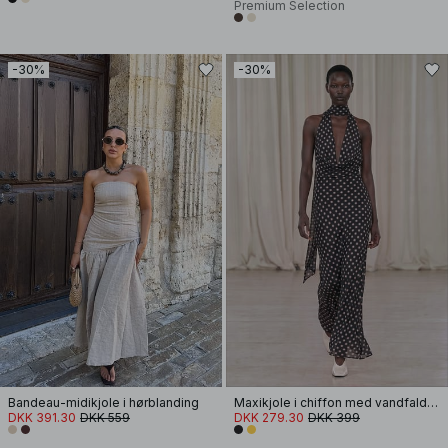
Premium Selection
-30%
-30%
Bandeau-midikjole i hørblanding
Maxikjole i chiffon med vandfaldseffekt og tørklæde
DKK 391.30
DKK 559
DKK 279.30
DKK 399