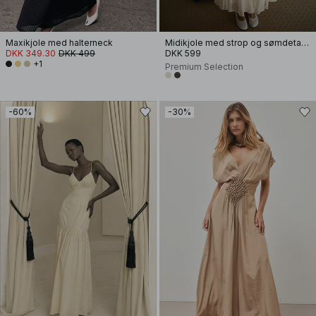
Maxikjole med halterneck
Midikjole med strop og sømdetalje
DKK 349.30
DKK 499
DKK 599
+1
Premium Selection
-60%
-30%