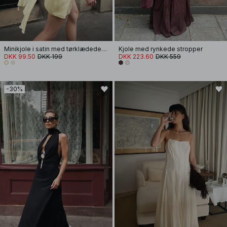
Minikjole i satin med tørklædedetalje
Kjole med rynkede stropper
DKK 99.50
DKK 199
DKK 223.60
DKK 559
-30%