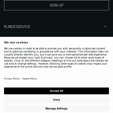
SIGN UP
KUNDESERVICE
OM NA-KD
FØLG OS
GYLDIGE
DENMARK
|
DANSK
Copyright 2025 Nakdcom One World AB