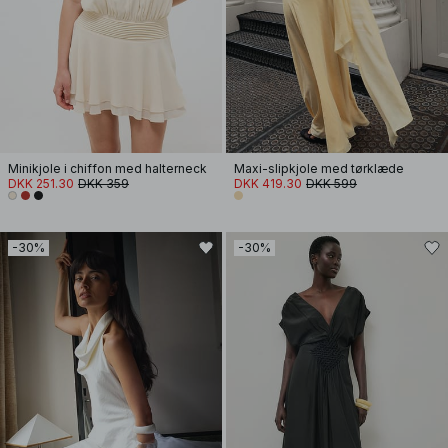
Minikjole i chiffon med halterneck
Maxi-slipkjole med tørklæde
DKK 251.30
DKK 359
DKK 419.30
DKK 599
-30%
-30%