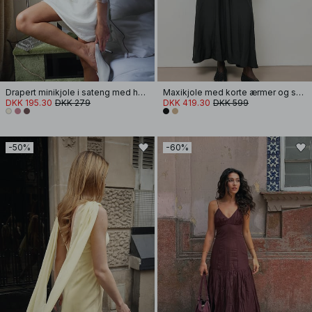
Drapert minikjole i sateng med halterneck
Maxikjole med korte ærmer og smock i taljen
DKK 195.30
DKK 279
DKK 419.30
DKK 599
-50%
-60%