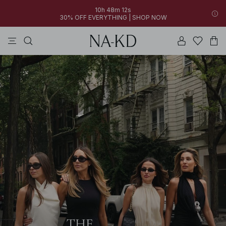
10h 48m 09s
30% OFF EVERYTHING | SHOP NOW
jakker
bukser
kjoler
toppe
sorte