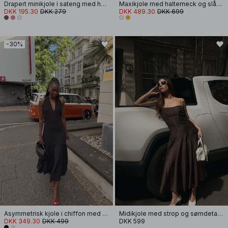
Drapert minikjole i sateng med halterneck
Maxikjole med halterneck og slå-om-detalje
DKK 195.30
DKK 279
DKK 489.30
DKK 699
-30%
Asymmetrisk kjole i chiffon med halterneck
Midikjole med strop og sømdetalje
DKK 349.30
DKK 499
DKK 599