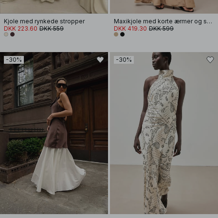
Kjole med rynkede stropper
Maxikjole med korte ærmer og smock i taljen
DKK 223.60
DKK 559
DKK 419.30
DKK 599
-30%
-30%