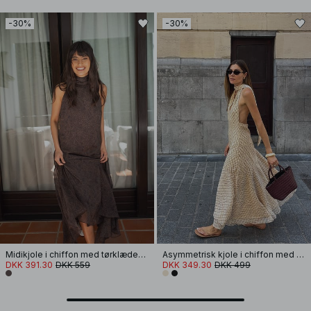
-30%
-30%
Midikjole i chiffon med tørklædedetaljer
Asymmetrisk kjole i chiffon med halterneck
DKK 391.30
DKK 559
DKK 349.30
DKK 499