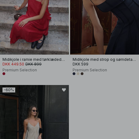
Midikjole i ramie med tørklædedetalje
Midikjole med strop og sømdetalje
DKK 449.50
DKK 899
DKK 599
Premium Selection
Premium Selection
-60%